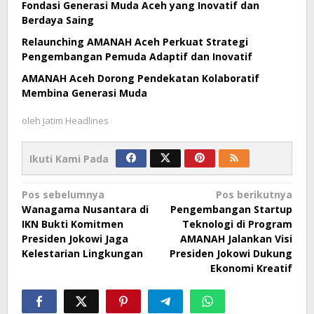
Fondasi Generasi Muda Aceh yang Inovatif dan
Berdaya Saing
Relaunching AMANAH Aceh Perkuat Strategi
Pengembangan Pemuda Adaptif dan Inovatif
AMANAH Aceh Dorong Pendekatan Kolaboratif
Membina Generasi Muda
oleh
Jatim Headlines
Ikuti Kami Pada
Navigasi
Pos sebelumnya
Pos berikutnya
Wanagama Nusantara di
Pengembangan Startup
pos
IKN Bukti Komitmen
Teknologi di Program
Presiden Jokowi Jaga
AMANAH Jalankan Visi
Kelestarian Lingkungan
Presiden Jokowi Dukung
Ekonomi Kreatif