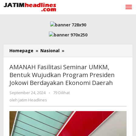
Lewati
ke
konten
AMANAH
Homepage
»
Nasional
»
Fasilitasi
Seminar
AMANAH Fasilitasi Seminar UMKM,
UMKM,
Bentuk Wujudkan Program Presiden
Bentuk
Jokowi Berdayakan Ekonomi Daerah
Wujudkan
Program
oleh
September 24, 2024
-
79 Dilihat
Presiden
Jatim
oleh
Jatim Headlines
Jokowi
Headlines
Berdayakan
Ekonomi
Daerah