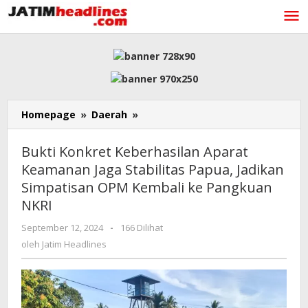
Lewati
ke
konten
Bukti
Homepage
»
Daerah
»
Konkret
Keberhasilan
Bukti Konkret Keberhasilan Aparat
Aparat
Keamanan Jaga Stabilitas Papua, Jadikan
Keamanan
Simpatisan OPM Kembali ke Pangkuan
Jaga
Stabilitas
NKRI
Papua,
oleh
September 12, 2024
-
166 Dilihat
Jadikan
Jatim
Simpatisan
oleh
Jatim Headlines
Headlines
OPM
Kembali
ke
Pangkuan