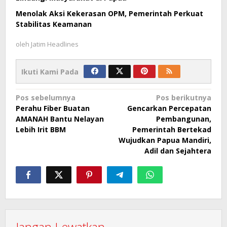
Menolak Aksi Kekerasan OPM, Pemerintah Perkuat
Stabilitas Keamanan
oleh
Jatim Headlines
Ikuti Kami Pada
Navigasi
Pos sebelumnya
Pos berikutnya
Perahu Fiber Buatan
Gencarkan Percepatan
pos
AMANAH Bantu Nelayan
Pembangunan,
Lebih Irit BBM
Pemerintah Bertekad
Wujudkan Papua Mandiri,
Adil dan Sejahtera
Jangan Lewatkan