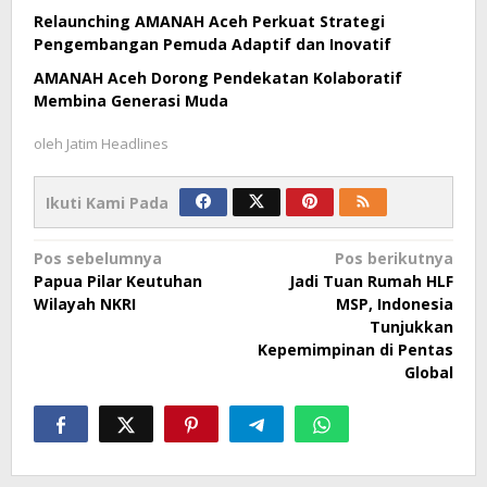
Relaunching AMANAH Aceh Perkuat Strategi
Pengembangan Pemuda Adaptif dan Inovatif
AMANAH Aceh Dorong Pendekatan Kolaboratif
Membina Generasi Muda
oleh
Jatim Headlines
Ikuti Kami Pada
Navigasi
Pos sebelumnya
Pos berikutnya
Papua Pilar Keutuhan
Jadi Tuan Rumah HLF
pos
Wilayah NKRI
MSP, Indonesia
Tunjukkan
Kepemimpinan di Pentas
Global