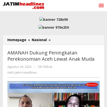
Lewati
ke
konten
AMANAH
Homepage
»
Nasional
»
Dukung
Peningkatan
AMANAH Dukung Peningkatan
Perekonomian
Perekonomian Aceh Lewat Anak Muda
Aceh
Lewat
oleh
Agustus 26, 2024
-
105 Dilihat
Anak
Jatim
oleh
Jatim Headlines
Muda
Headlines