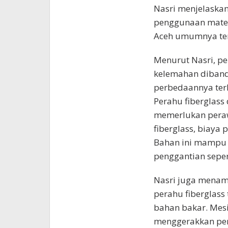
Nasri menjelaskan
penggunaan materi
Aceh umumnya ter
Menurut Nasri, p
kelemahan dibandi
perbedaannya ter
Perahu fiberglass 
memerlukan perawa
fiberglass, biaya
Bahan ini mampu 
penggantian seper
Nasri juga menam
perahu fiberglass
bahan bakar. Mesi
menggerakkan pe