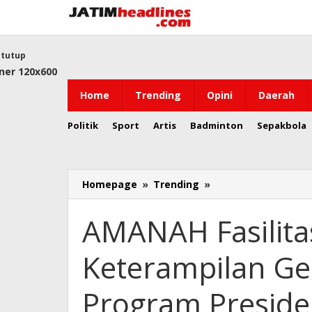
Lewati
ke
konten
tutup
Home
Trending
Opini
Daerah
Politik
Sport
Artis
Badminton
Sepakbola
AMANAH
Homepage
»
Trending
»
Fasilitasi
Pengembangan
AMANAH Fasilit
Keterampilan
Generasi
Keterampilan G
Muda
Wujudkan
Program
Program Preside
Presiden