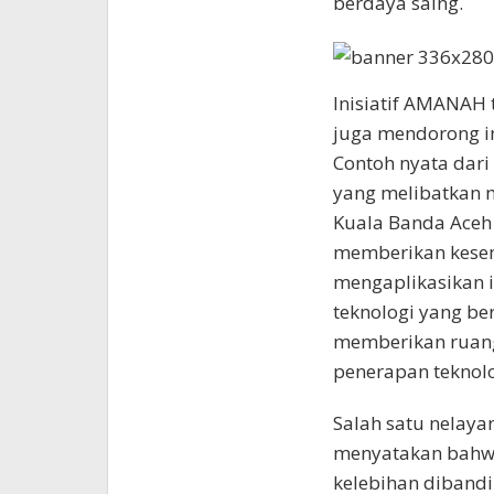
berdaya saing.
Inisiatif AMANAH 
juga mendorong in
Contoh nyata dari 
yang melibatkan m
Kuala Banda Aceh
memberikan kesem
mengaplikasikan 
teknologi yang be
memberikan ruang
penerapan teknolo
Salah satu nelaya
menyatakan bahwa
kelebihan dibandi