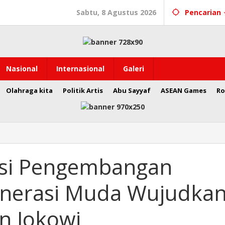
Sabtu, 8 Agustus 2026
Pencarian
Nasional
Internasional
Galeri
Olahraga kita
Politik Artis
Abu Sayyaf
ASEAN Games
Ro
asi Pengembangan
enerasi Muda Wujudka
n Jokowi