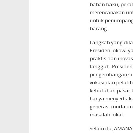
bahan baku, peral
merencanakan untu
untuk penumpang 
barang.
Langkah yang dil
Presiden Jokowi 
praktis dan inov
tangguh. Preside
pengembangan su
vokasi dan pelati
kebutuhan pasar 
hanya menyediakan
generasi muda unt
masalah lokal.
Selain itu, AMA