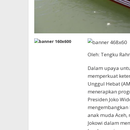
Oleh: Tengku Rah
Dalam upaya unt
memperkuat keter
Unggul Hebat (AM
menerapkan progr
Presiden Joko Wi
mengembangkan ke
anak muda Aceh,
Jokowi dalam mem