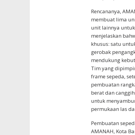
Rencananya, AMA
membuat lima uni
unit lainnya untu
menjelaskan bahw
khusus: satu untuk
gerobak pengangku
mendukung kebut
Tim yang dipimpi
frame sepeda, set
pembuatan rangka
berat dan canggih
untuk menyambung
permukaan las da
Pembuatan sepeda
AMANAH, Kota Ba