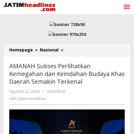
Lewati
ke
konten
AMANAH
Homepage
»
Nasional
»
Sukses
Perlihatkan
AMANAH Sukses Perlihatkan
Kemegahan
Kemegahan dan Keindahan Budaya Khas
dan
Daerah Semakin Terkenal
Keindahan
Budaya
oleh
Agustus 22, 2024
-
128 Dilihat
Khas
Jatim
oleh
Jatim Headlines
Daerah
Headlines
Semakin
Terkenal