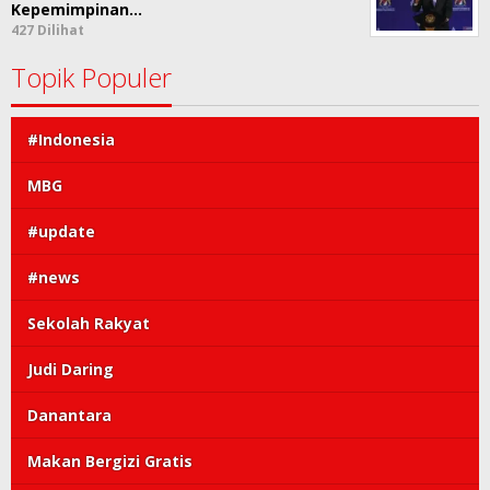
Kepemimpinan…
427 Dilihat
Topik Populer
#Indonesia
MBG
#update
#news
Sekolah Rakyat
Judi Daring
Danantara
Makan Bergizi Gratis