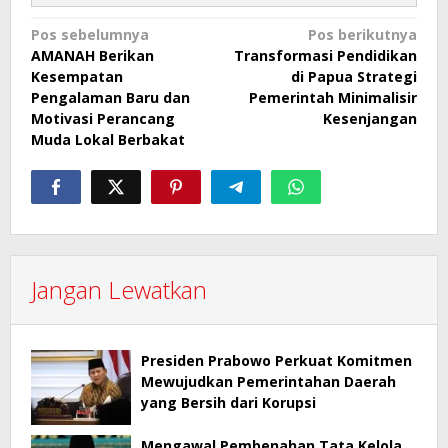
Navigasi
Pos sebelumnya
Pos berikutnya
AMANAH Berikan
Transformasi Pendidikan
pos
Kesempatan
di Papua Strategi
Pengalaman Baru dan
Pemerintah Minimalisir
Motivasi Perancang
Kesenjangan
Muda Lokal Berbakat
Jangan Lewatkan
Presiden Prabowo Perkuat Komitmen
Mewujudkan Pemerintahan Daerah
yang Bersih dari Korupsi
Mengawal Pembenahan Tata Kelola