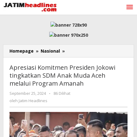
Lewati
ke
konten
Apresiasi
Homepage
»
Nasional
»
Komitmen
Presiden
Apresiasi Komitmen Presiden Jokowi
Jokowi
tingkatkan SDM Anak Muda Aceh
tingkatkan
melalui Program Amanah
SDM
Anak
oleh
September 25, 2024
-
86 Dilihat
Muda
Jatim
oleh
Jatim Headlines
Aceh
Headlines
melalui Program Amanah