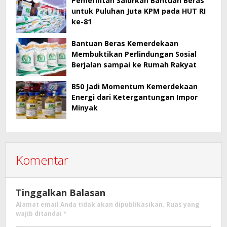
Pemerintah Salurkan Bantuan Beras
untuk Puluhan Juta KPM pada HUT RI
ke-81
Bantuan Beras Kemerdekaan
Membuktikan Perlindungan Sosial
Berjalan sampai ke Rumah Rakyat
B50 Jadi Momentum Kemerdekaan
Energi dari Ketergantungan Impor
Minyak
Komentar
Tinggalkan Balasan
Alamat email Anda tidak akan dipublikasikan.
Ruas yang
wajib ditandai
*