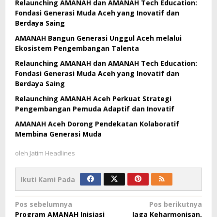
Relaunching AMANAH dan AMANAH Tech Education:
Fondasi Generasi Muda Aceh yang Inovatif dan
Berdaya Saing
AMANAH Bangun Generasi Unggul Aceh melalui
Ekosistem Pengembangan Talenta
Relaunching AMANAH dan AMANAH Tech Education:
Fondasi Generasi Muda Aceh yang Inovatif dan
Berdaya Saing
Relaunching AMANAH Aceh Perkuat Strategi
Pengembangan Pemuda Adaptif dan Inovatif
AMANAH Aceh Dorong Pendekatan Kolaboratif
Membina Generasi Muda
oleh
Jatim Headlines
Ikuti Kami Pada
Navigasi
Pos sebelumnya
Pos berikutnya
Program AMANAH Inisiasi
Jaga Keharmonisan,