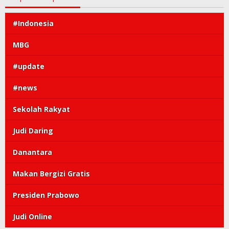
#Indonesia
MBG
#update
#news
Sekolah Rakyat
Judi Daring
Danantara
Makan Bergizi Gratis
Presiden Prabowo
Judi Online