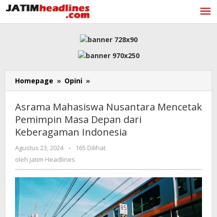
Lewati
ke
konten
Asrama
Homepage
»
Opini
»
Mahasiswa
Nusantara
Asrama Mahasiswa Nusantara Mencetak
Mencetak
Pemimpin Masa Depan dari
Pemimpin
Keberagaman Indonesia
Masa
Depan
oleh
Agustus 23, 2024
-
165 Dilihat
dari
Jatim
oleh
Jatim Headlines
Keberagaman
Headlines
Indonesia