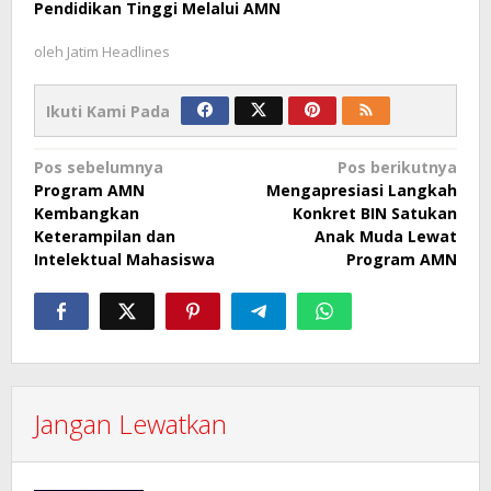
Pendidikan Tinggi Melalui AMN
oleh
Jatim Headlines
Ikuti Kami Pada
Navigasi
Pos sebelumnya
Pos berikutnya
Program AMN
Mengapresiasi Langkah
pos
Kembangkan
Konkret BIN Satukan
Keterampilan dan
Anak Muda Lewat
Intelektual Mahasiswa
Program AMN
Jangan Lewatkan