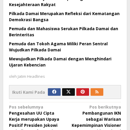
Kesejahteraan Rakyat
Pilkada Damai Merupakan Refleksi dari Kematangan
Demokrasi Bangsa
Pemuda dan Mahasiswa Serukan Pilkada Damai dan
Berinteritas
Pemuda dan Tokoh Agama Miliki Peran Sentral
Wujudkan Pilkada Damai
Mewujudkan Pilkada Damai dengan Menghindari
Ujaran Kebencian
oleh
Jatim Headlines
Ikuti Kami Pada
Navigasi
Pos sebelumnya
Pos berikutnya
Pengesahan UU Cipta
Pembangunan IKN
pos
Kerja merupakan Upaya
sebagai Warisan
Positif Presiden Jokowi
Kepemimpinan Visioner