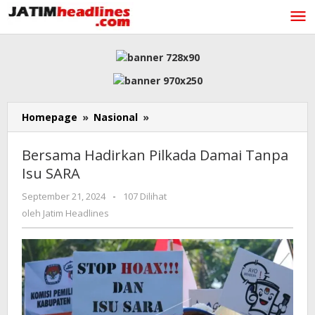
Lewati
ke
konten
Bersama
Homepage
»
Nasional
»
Hadirkan
Pilkada
Bersama Hadirkan Pilkada Damai Tanpa
Damai
Isu SARA
Tanpa
Isu
oleh
September 21, 2024
-
107 Dilihat
SARA
Jatim
oleh
Jatim Headlines
Headlines