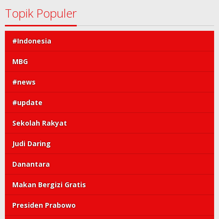
Topik Populer
#Indonesia
MBG
#news
#update
Sekolah Rakyat
Judi Daring
Danantara
Makan Bergizi Gratis
Presiden Prabowo