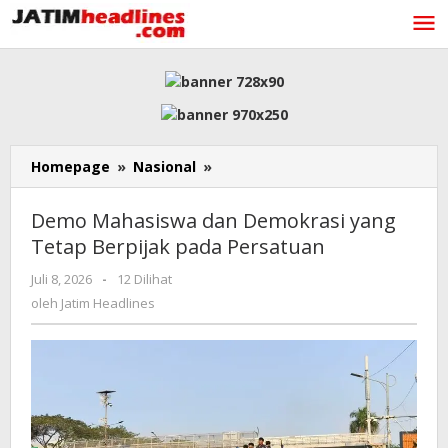
Lewati
ke
konten
Demo
Homepage
»
Nasional
»
Mahasiswa
dan
Demo Mahasiswa dan Demokrasi yang
Demokrasi
Tetap Berpijak pada Persatuan
yang
Tetap
oleh
Juli 8, 2026
-
12 Dilihat
Berpijak
Jatim
oleh
Jatim Headlines
pada
Headlines
Persatuan