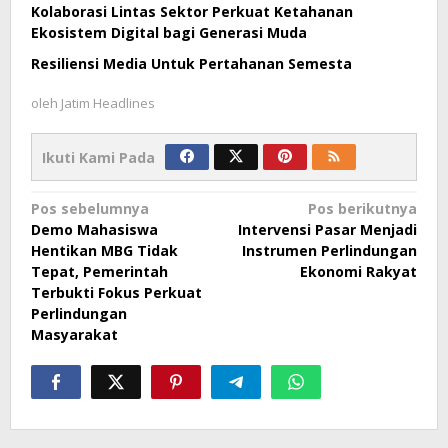
Kolaborasi Lintas Sektor Perkuat Ketahanan
Ekosistem Digital bagi Generasi Muda
Resiliensi Media Untuk Pertahanan Semesta
oleh
Jatim Headlines
Ikuti Kami Pada
Navigasi
Pos sebelumnya
Pos berikutnya
Demo Mahasiswa
Intervensi Pasar Menjadi
pos
Hentikan MBG Tidak
Instrumen Perlindungan
Tepat, Pemerintah
Ekonomi Rakyat
Terbukti Fokus Perkuat
Perlindungan
Masyarakat