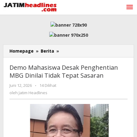
Lewati
ke
konten
Demo
Homepage
»
Berita
»
Mahasiswa
Desak
Demo Mahasiswa Desak Penghentian
Penghentian
MBG Dinilai Tidak Tepat Sasaran
MBG
Dinilai
oleh
Juni 12, 2026
-
14 Dilihat
Tidak
Jatim
oleh
Jatim Headlines
Tepat
Headlines
Sasaran