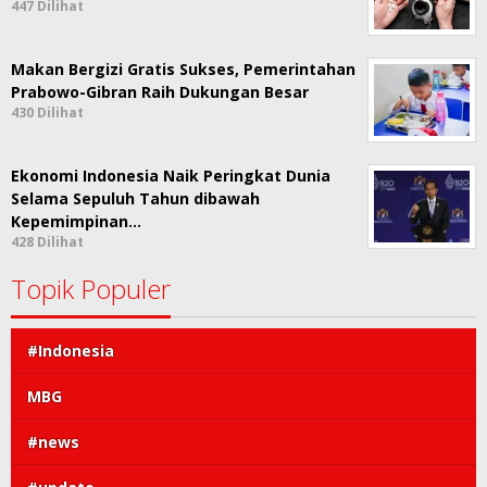
447 Dilihat
Makan Bergizi Gratis Sukses, Pemerintahan
Prabowo-Gibran Raih Dukungan Besar
430 Dilihat
Ekonomi Indonesia Naik Peringkat Dunia
Selama Sepuluh Tahun dibawah
Kepemimpinan…
428 Dilihat
Topik Populer
#Indonesia
MBG
#news