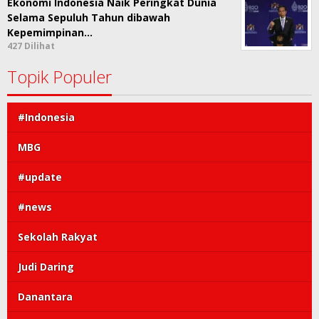
Ekonomi Indonesia Naik Peringkat Dunia
Selama Sepuluh Tahun dibawah
Kepemimpinan…
427 Dilihat
Topik Populer
#Indonesia
MBG
#update
#news
Sekolah Rakyat
Judi Daring
Danantara