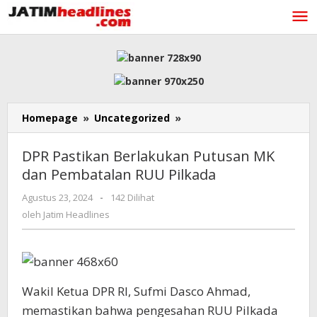
Lewati
ke
konten
DPR
Homepage
»
Uncategorized
»
Pastikan
Berlakukan
DPR Pastikan Berlakukan Putusan MK
Putusan
dan Pembatalan RUU Pilkada
MK
dan
oleh
Agustus 23, 2024
-
142 Dilihat
Pembatalan
Jatim
oleh
Jatim Headlines
RUU
Headlines
Pilkada
Wakil Ketua DPR RI, Sufmi Dasco Ahmad,
memastikan bahwa pengesahan RUU Pilkada