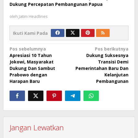
Dukung Percepatan Pembangunan Papua
oleh
Jatim Headlines
Ikuti Kami Pada
Navigasi
Pos sebelumnya
Pos berikutnya
Apresiasi 10 Tahun
Dukung Suksesnya
pos
Jokowi, Masyarakat
Transisi Demi
Dukung Dan Sambut
Pemerintahan Baru Dan
Prabowo dengan
Kelanjutan
Harapan Baru
Pembangunan
Jangan Lewatkan