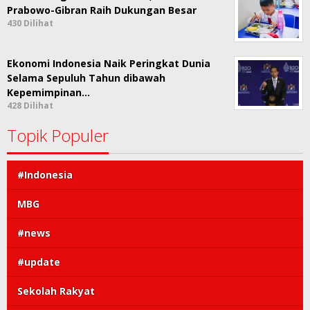
Prabowo-Gibran Raih Dukungan Besar
430 Dilihat
Ekonomi Indonesia Naik Peringkat Dunia
Selama Sepuluh Tahun dibawah
Kepemimpinan…
428 Dilihat
Topik Populer
#Indonesia
MBG
#news
#update
Sekolah Rakyat