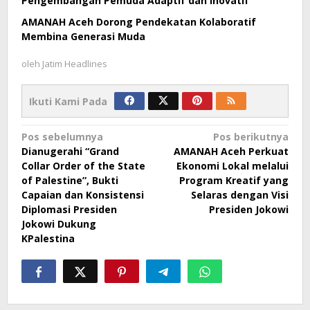
Pengembangan Pemuda Adaptif dan Inovatif
AMANAH Aceh Dorong Pendekatan Kolaboratif
Membina Generasi Muda
oleh
Jatim Headlines
Ikuti Kami Pada
Navigasi
Pos sebelumnya
Pos berikutnya
Dianugerahi “Grand
AMANAH Aceh Perkuat
pos
Collar Order of the State
Ekonomi Lokal melalui
of Palestine”, Bukti
Program Kreatif yang
Capaian dan Konsistensi
Selaras dengan Visi
Diplomasi Presiden
Presiden Jokowi
Jokowi Dukung
KPalestina