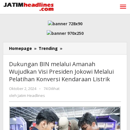
Lewati
ke
konten
Dukungan
Homepage
»
Trending
»
BIN
melalui
Dukungan BIN melalui Amanah
Amanah
Wujudkan Visi Presiden Jokowi Melalui
Wujudkan
Pelatihan Konversi Kendaraan Listrik
Visi
Presiden
oleh
Oktober 2, 2024
-
74 Dilihat
Jokowi
Jatim
oleh
Jatim Headlines
Melalui
Headlines
Pelatihan
Konversi
Kendaraan
Listrik