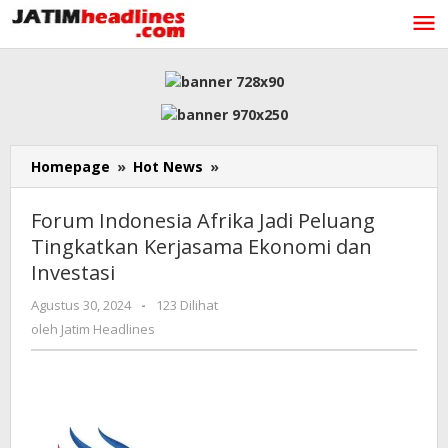
Lewati
ke
konten
Forum
Homepage
»
Hot News
»
Indonesia
Afrika
Forum Indonesia Afrika Jadi Peluang
Jadi
Tingkatkan Kerjasama Ekonomi dan
Peluang
Investasi
Tingkatkan
Kerjasama
oleh
Agustus 30, 2024
-
123 Dilihat
Ekonomi
Jatim
oleh
Jatim Headlines
dan
Headlines
Investasi