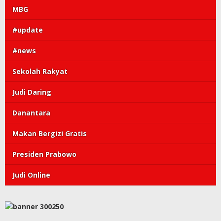
MBG
#update
#news
Sekolah Rakyat
Judi Daring
Danantara
Makan Bergizi Gratis
Presiden Prabowo
Judi Online