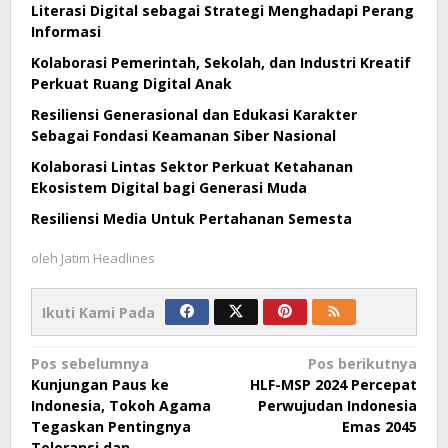
Literasi Digital sebagai Strategi Menghadapi Perang
Informasi
Kolaborasi Pemerintah, Sekolah, dan Industri Kreatif
Perkuat Ruang Digital Anak
Resiliensi Generasional dan Edukasi Karakter
Sebagai Fondasi Keamanan Siber Nasional
Kolaborasi Lintas Sektor Perkuat Ketahanan
Ekosistem Digital bagi Generasi Muda
Resiliensi Media Untuk Pertahanan Semesta
oleh
Jatim Headlines
Ikuti Kami Pada
Navigasi
Pos sebelumnya
Pos berikutnya
Kunjungan Paus ke
HLF-MSP 2024 Percepat
pos
Indonesia, Tokoh Agama
Perwujudan Indonesia
Tegaskan Pentingnya
Emas 2045
Toleransi dan