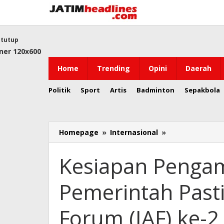
Lewati
ke
konten
tutup
Home
Trending
Opini
Daerah
Politik
Sport
Artis
Badminton
Sepakbola
Kesiapan
Homepage
»
Internasional
»
Pengamanan
Bukti
Kesiapan Penga
Komitmen
Pemerintah
Pemerintah Pasti
Pastikan
Indonesia-
Africa
Forum (IAF) ke-2
Forum