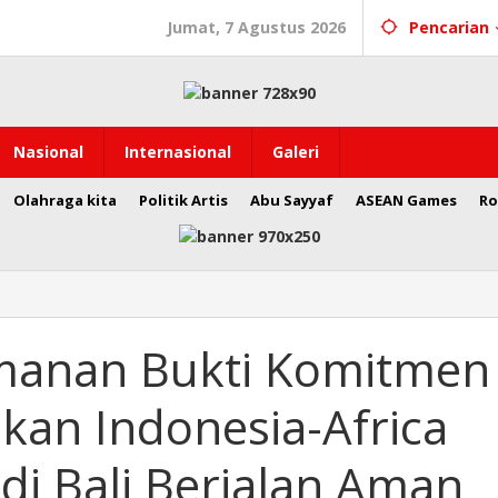
Jumat, 7 Agustus 2026
Pencarian
Nasional
Internasional
Galeri
Olahraga kita
Politik Artis
Abu Sayyaf
ASEAN Games
Ro
manan Bukti Komitmen
kan Indonesia-Africa
 di Bali Berjalan Aman