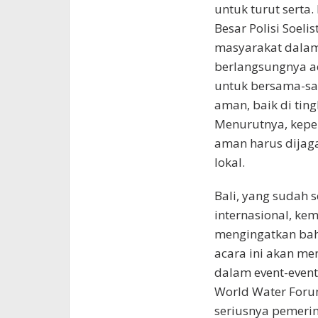
untuk turut serta.
Besar Polisi Soel
masyarakat dalam
berlangsungnya ac
untuk bersama-sam
aman, baik di tin
Menurutnya, keper
aman harus dijag
lokal.
Bali, yang sudah 
internasional, ke
mengingatkan ba
acara ini akan men
dalam event-event
World Water Foru
seriusnya pemeri