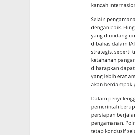
kancah internasion
Selain pengamanan
dengan baik. Hingg
yang diundang unt
dibahas dalam IA
strategis, seperti
ketahanan pangan
diharapkan dapat 
yang lebih erat a
akan berdampak p
Dalam penyelengga
pemerintah beru
persiapan berjala
pengamanan. Polr
tetap kondusif se