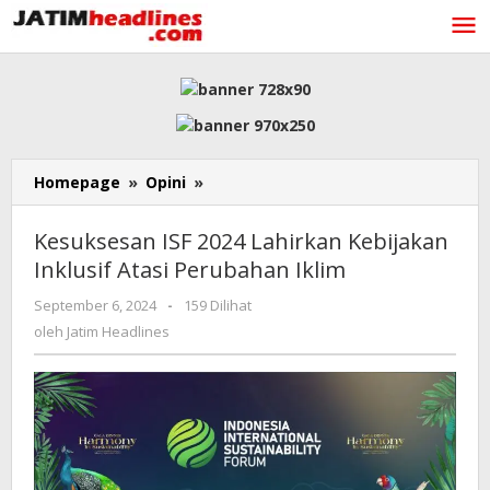
Lewati
ke
konten
Kesuksesan
Homepage
»
Opini
»
ISF
2024
Kesuksesan ISF 2024 Lahirkan Kebijakan
Lahirkan
Inklusif Atasi Perubahan Iklim
Kebijakan
Inklusif
oleh
September 6, 2024
-
159 Dilihat
Atasi
Jatim
oleh
Jatim Headlines
Perubahan
Headlines
Iklim