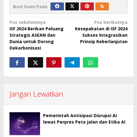
Ikuti Kami Pada
Navigasi
Pos sebelumnya
Pos berikutnya
ISF 2024 Berikan Peluang
Kesepakatan di ISF 2024
pos
Strategis ASEAN dan
Sukses Integrasikan
Dunia untuk Dorong
Prinsip Keberlanjutan
Dekarbonisasi
Jangan Lewatkan
Pemerintah Antisipasi Disrupsi AI
lewat Perpres Peta Jalan dan Etika AI