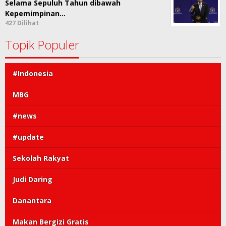
Selama Sepuluh Tahun dibawah
Kepemimpinan…
427 Dilihat
Topik Populer
#Indonesia
MBG
#news
#update
Sekolah Rakyat
Judi Daring
Danantara
Makan Bergizi Gratis