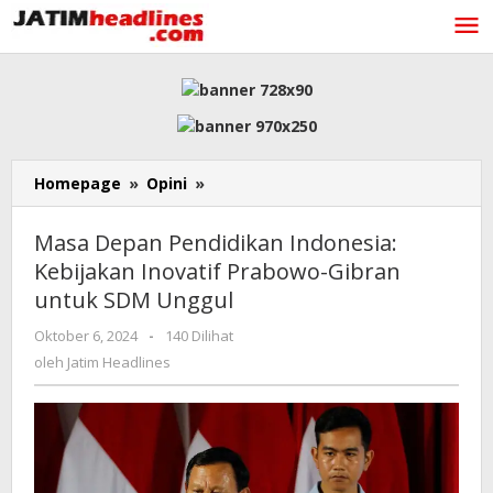
Lewati
ke
konten
Masa
Homepage
»
Opini
»
Depan
Pendidikan
Masa Depan Pendidikan Indonesia:
Indonesia:
Kebijakan Inovatif Prabowo-Gibran
Kebijakan
untuk SDM Unggul
Inovatif
Prabowo-
oleh
Oktober 6, 2024
-
140 Dilihat
Gibran
Jatim
oleh
Jatim Headlines
untuk
Headlines
SDM
Unggul