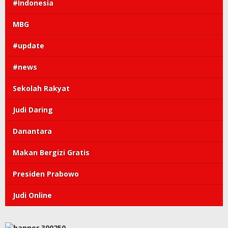
#Indonesia
MBG
#update
#news
Sekolah Rakyat
Judi Daring
Danantara
Makan Bergizi Gratis
Presiden Prabowo
Judi Online