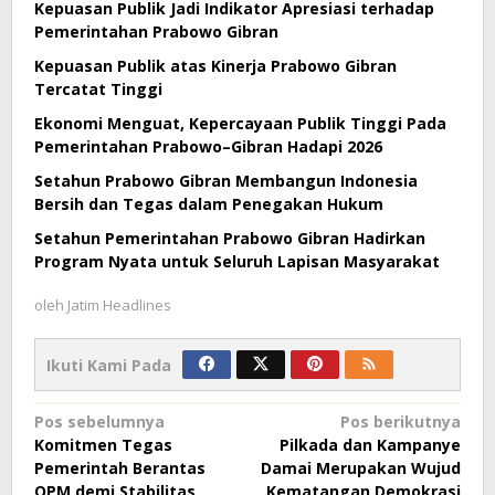
Kepuasan Publik Jadi Indikator Apresiasi terhadap
Pemerintahan Prabowo Gibran
Kepuasan Publik atas Kinerja Prabowo Gibran
Tercatat Tinggi
Ekonomi Menguat, Kepercayaan Publik Tinggi Pada
Pemerintahan Prabowo–Gibran Hadapi 2026
Setahun Prabowo Gibran Membangun Indonesia
Bersih dan Tegas dalam Penegakan Hukum
Setahun Pemerintahan Prabowo Gibran Hadirkan
Program Nyata untuk Seluruh Lapisan Masyarakat
oleh
Jatim Headlines
Ikuti Kami Pada
Navigasi
Pos sebelumnya
Pos berikutnya
Komitmen Tegas
Pilkada dan Kampanye
pos
Pemerintah Berantas
Damai Merupakan Wujud
OPM demi Stabilitas
Kematangan Demokrasi