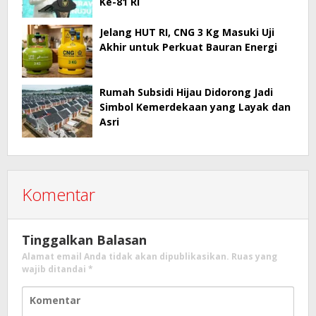
Ke-81 RI
Jelang HUT RI, CNG 3 Kg Masuki Uji
Akhir untuk Perkuat Bauran Energi
Rumah Subsidi Hijau Didorong Jadi
Simbol Kemerdekaan yang Layak dan
Asri
Komentar
Tinggalkan Balasan
Alamat email Anda tidak akan dipublikasikan.
Ruas yang
wajib ditandai
*