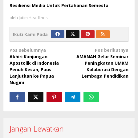
Resiliensi Media Untuk Pertahanan Semesta
oleh
Jatim Headlines
Ikuti Kami Pada
Navigasi
Pos sebelumnya
Pos berikutnya
Akhiri Kunjungan
AMANAH Gelar Seminar
pos
Apostolik di Indonesia
Peningkatan UMKM
Penuh Kesan, Paus
Kolaborasi Dengan
Lanjutkan ke Papua
Lembaga Pendidikan
Nugini
Jangan Lewatkan