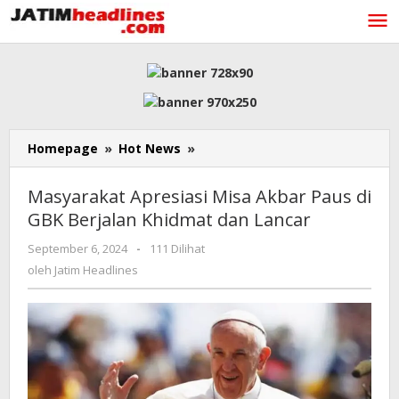
Lewati
ke
konten
Masyarakat
Homepage
»
Hot News
»
Apresiasi
Misa
Masyarakat Apresiasi Misa Akbar Paus di
Akbar
GBK Berjalan Khidmat dan Lancar
Paus
di
oleh
September 6, 2024
-
111 Dilihat
GBK
Jatim
oleh
Jatim Headlines
Berjalan
Headlines
Khidmat
dan
Lancar