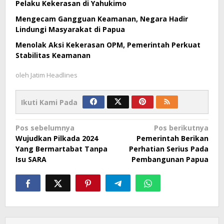
Pelaku Kekerasan di Yahukimo
Mengecam Gangguan Keamanan, Negara Hadir
Lindungi Masyarakat di Papua
Menolak Aksi Kekerasan OPM, Pemerintah Perkuat
Stabilitas Keamanan
oleh
Jatim Headlines
Ikuti Kami Pada
Navigasi
Pos sebelumnya
Pos berikutnya
Wujudkan Pilkada 2024
Pemerintah Berikan
pos
Yang Bermartabat Tanpa
Perhatian Serius Pada
Isu SARA
Pembangunan Papua