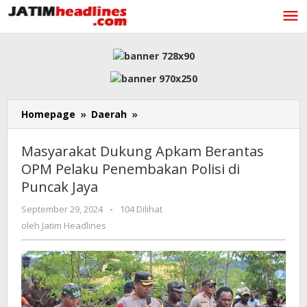
Lewati
ke
konten
Masyarakat
Homepage
»
Daerah
»
Dukung
Apkam
Masyarakat Dukung Apkam Berantas
Berantas
OPM Pelaku Penembakan Polisi di
OPM
Puncak Jaya
Pelaku
Penembakan
oleh
September 29, 2024
-
104 Dilihat
Polisi
Jatim
oleh
Jatim Headlines
di
Headlines
Puncak
Jaya