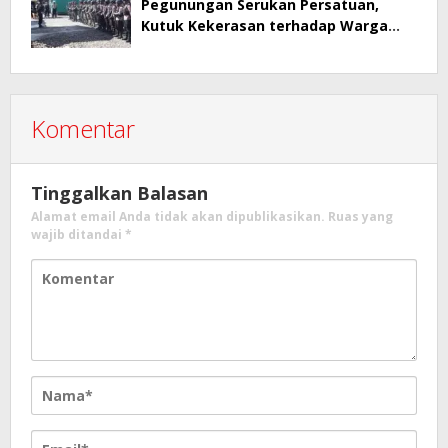
Pegunungan Serukan Persatuan,
Kutuk Kekerasan terhadap Warga
Sipil di Yahukimo
Komentar
Tinggalkan Balasan
Alamat email Anda tidak akan dipublikasikan.
Ruas yang
wajib ditandai
*