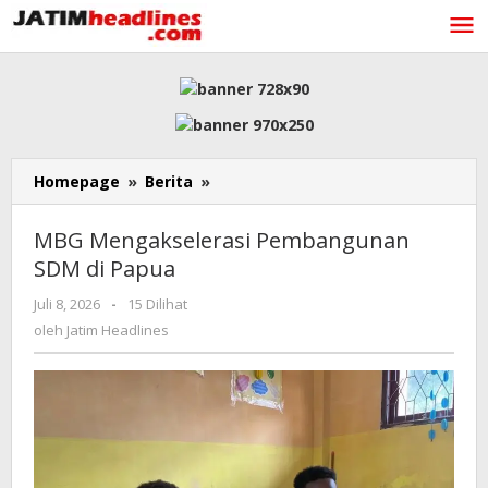
Lewati
ke
konten
MBG
Homepage
»
Berita
»
Mengakselerasi
Pembangunan
MBG Mengakselerasi Pembangunan
SDM
SDM di Papua
di
Papua
oleh
Juli 8, 2026
-
15 Dilihat
Jatim
oleh
Jatim Headlines
Headlines