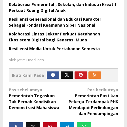
Kolaborasi Pemerintah, Sekolah, dan Industri Kreatif
Perkuat Ruang Digital Anak
Resiliensi Generasional dan Edukasi Karakter
Sebagai Fondasi Keamanan Siber Nasional
Kolaborasi Lintas Sektor Perkuat Ketahanan
Ekosistem Digital bagi Generasi Muda
Resiliensi Media Untuk Pertahanan Semesta
oleh
Jatim Headlines
Ikuti Kami Pada
Navigasi
Pos sebelumnya
Pos berikutnya
Pemerintah Tegaskan
Pemerintah Pastikan
pos
Tak Pernah Kondisikan
Pekerja Terdampak PHK
Demonstrasi Mahasiswa
Mendapat Perlindungan
dan Pendampingan