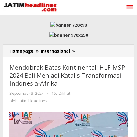
Lewati
ke
konten
Mendobrak
Homepage
»
Internasional
»
Batas
Kontinental:
Mendobrak Batas Kontinental: HLF-MSP
HLF-
2024 Bali Menjadi Katalis Transformasi
MSP
Indonesia-Afrika
2024
Bali
oleh
September 3, 2024
-
165 Dilihat
Menjadi
Jatim
oleh
Jatim Headlines
Katalis
Headlines
Transformasi
Indonesia-
Afrika