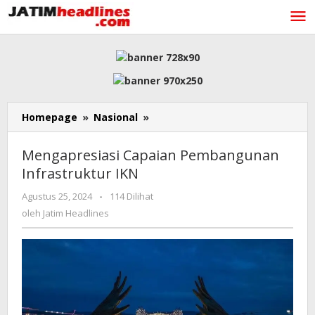
Lewati
ke
konten
Mengapresiasi
Homepage
»
Nasional
»
Capaian
Pembangunan
Mengapresiasi Capaian Pembangunan
Infrastruktur
Infrastruktur IKN
IKN
oleh
Agustus 25, 2024
-
114 Dilihat
Jatim
oleh
Jatim Headlines
Headlines