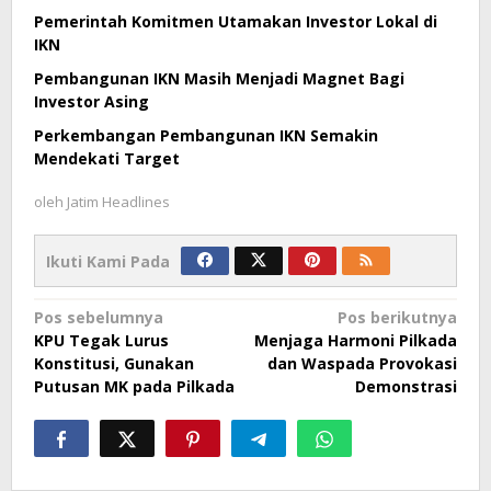
Pemerintah Komitmen Utamakan Investor Lokal di
IKN
Pembangunan IKN Masih Menjadi Magnet Bagi
Investor Asing
Perkembangan Pembangunan IKN Semakin
Mendekati Target
oleh
Jatim Headlines
Ikuti Kami Pada
Navigasi
Pos sebelumnya
Pos berikutnya
KPU Tegak Lurus
Menjaga Harmoni Pilkada
pos
Konstitusi, Gunakan
dan Waspada Provokasi
Putusan MK pada Pilkada
Demonstrasi