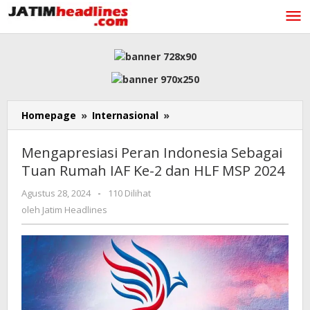
Lewati
ke
konten
Mengapresiasi
Homepage
»
Internasional
»
Peran
Indonesia
Mengapresiasi Peran Indonesia Sebagai
Sebagai
Tuan Rumah IAF Ke-2 dan HLF MSP 2024
Tuan
Rumah
oleh
Agustus 28, 2024
-
110 Dilihat
IAF
Jatim
oleh
Jatim Headlines
Ke-
Headlines
2
dan
HLF
MSP
2024