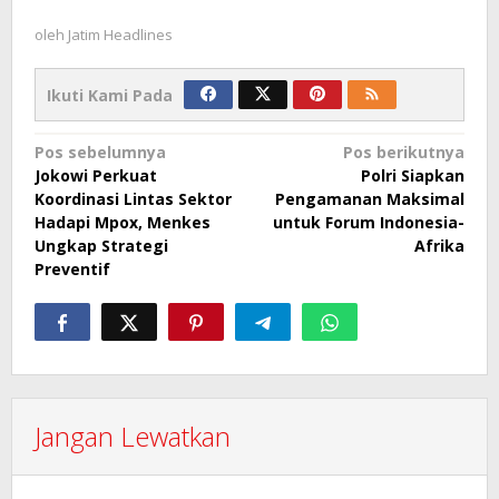
oleh
Jatim Headlines
Ikuti Kami Pada
Navigasi
Pos sebelumnya
Pos berikutnya
Jokowi Perkuat
Polri Siapkan
pos
Koordinasi Lintas Sektor
Pengamanan Maksimal
Hadapi Mpox, Menkes
untuk Forum Indonesia-
Ungkap Strategi
Afrika
Preventif
Jangan Lewatkan