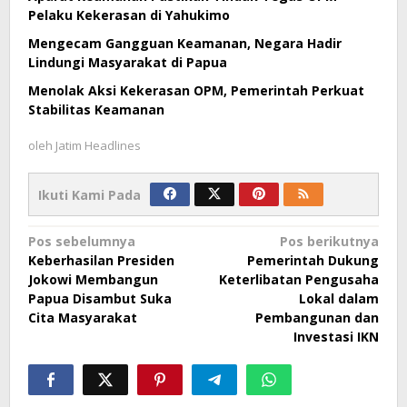
Pelaku Kekerasan di Yahukimo
Mengecam Gangguan Keamanan, Negara Hadir
Lindungi Masyarakat di Papua
Menolak Aksi Kekerasan OPM, Pemerintah Perkuat
Stabilitas Keamanan
oleh
Jatim Headlines
Ikuti Kami Pada
Navigasi
Pos sebelumnya
Pos berikutnya
Keberhasilan Presiden
Pemerintah Dukung
pos
Jokowi Membangun
Keterlibatan Pengusaha
Papua Disambut Suka
Lokal dalam
Cita Masyarakat
Pembangunan dan
Investasi IKN