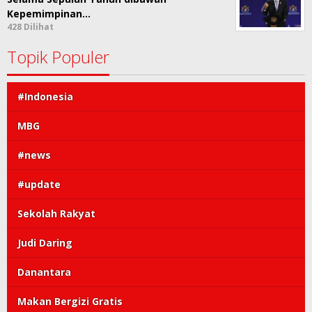
Kepemimpinan…
428 Dilihat
Topik Populer
#Indonesia
MBG
#news
#update
Sekolah Rakyat
Judi Daring
Danantara
Makan Bergizi Gratis