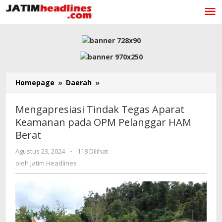
Lewati
ke
konten
Mengapresiasi
Homepage
»
Daerah
»
Tindak
Tegas
Mengapresiasi Tindak Tegas Aparat
Aparat
Keamanan pada OPM Pelanggar HAM
Keamanan
Berat
pada
OPM
oleh
Agustus 23, 2024
-
118 Dilihat
Pelanggar
Jatim
oleh
Jatim Headlines
HAM
Headlines
Berat