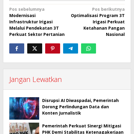
Navigasi
Pos sebelumnya
Pos berikutnya
Modernisasi
Optimalisasi Program 3T
pos
Infrastruktur Irigasi
Irigasi Perkuat
Melalui Pendekatan 3T
Ketahanan Pangan
Perkuat Sektor Pertanian
Nasional
Jangan Lewatkan
Disrupsi AI Diwaspadai, Pemerintah
Dorong Perlindungan Data dan
Konten Jurnalistik
Pemerintah Perkuat Sinergi Mitigasi
PHK Demi Stabilitas Ketenagakerjaan