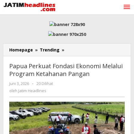
Lewati
ke
konten
Papua
Homepage
»
Trending
»
Perkuat
Fondasi
Papua Perkuat Fondasi Ekonomi Melalui
Ekonomi
Program Ketahanan Pangan
Melalui
Program
oleh
Juni 3, 2026
-
20 Dilihat
Ketahanan
Jatim
oleh
Jatim Headlines
Pangan
Headlines