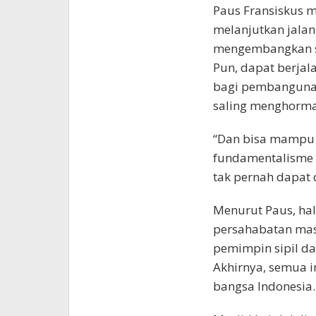
Paus Fransiskus 
melanjutkan jalan
mengembangkan s
Pun, dapat berja
bagi pembangunan
saling menghorma
“Dan bisa mampu m
fundamentalisme 
tak pernah dapat 
Menurut Paus, hal
persahabatan mas
pemimpin sipil d
Akhirnya, semua i
bangsa Indonesia.