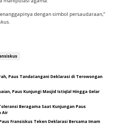
a manipulasi agama.
 menanggapinya dengan simbol persaudaraan,”
skus.
ansiskus
rah, Paus Tandatangani Deklarasi di Terowongan
ian, Paus Kunjungi Masjid Istiqlal Hingga Gelar
Toleransi Beragama Saat Kunjungan Paus
 Air
Paus Fransiskus Teken Deklarasi Bersama Imam