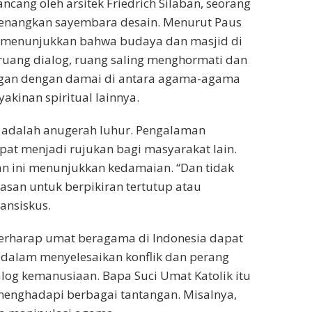
rancang oleh arsitek Friedrich Silaban, seorang
enangkan sayembara desain. Menurut Paus
ni menunjukkan bahwa budaya dan masjid di
ruang dialog, ruang saling menghormati dan
gan dengan damai di antara agama-agama
akinan spiritual lainnya.
s, adalah anugerah luhur. Pengalaman
at menjadi rujukan bagi masyarakat lain.
n ini menunjukkan kedamaian. “Dan tidak
asan untuk berpikiran tertutup atau
ransiskus.
berharap umat beragama di Indonesia dapat
dalam menyelesaikan konflik dan perang
alog kemanusiaan. Bapa Suci Umat Katolik itu
enghadapi berbagai tantangan. Misalnya,