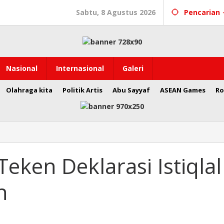
Sabtu, 8 Agustus 2026
Pencarian
Nasional
Internasional
Galeri
Olahraga kita
Politik Artis
Abu Sayyaf
ASEAN Games
Ro
eken Deklarasi Istiqlal
n