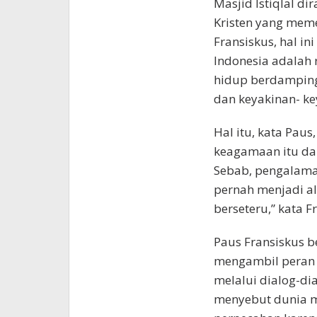
Masjid Istiqlal di
Kristen yang mem
Fransiskus, hal i
Indonesia adalah 
hidup berdampin
dan keyakinan- key
Hal itu, kata Pau
keagamaan itu dap
Sebab, pengalama
pernah menjadi al
berseteru,” kata F
Paus Fransiskus 
mengambil peran 
melalui dialog-di
menyebut dunia m