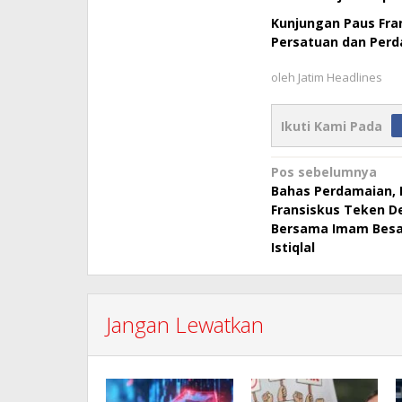
Kunjungan Paus Fra
Persatuan dan Per
oleh
Jatim Headlines
Ikuti Kami Pada
Navigasi
Pos sebelumnya
Bahas Perdamaian, 
pos
Fransiskus Teken De
Bersama Imam Besa
Istiqlal
Jangan Lewatkan