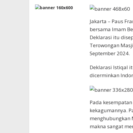
Jakarta – Paus Fra
bersama Imam Bes
Deklarasi itu dis
Terowongan Masjid
September 2024.
Deklarasi Istiqal
dicerminkan Indon
Pada kesempatan 
kekagumannya. Pa
menghubungkan Mas
makna sangat men