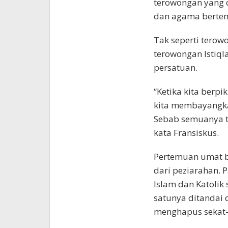
terowongan yang 
dan agama berte
Tak seperti tero
terowongan Istiql
persatuan.
“Ketika kita berp
kita membayangkan
Sebab semuanya t
kata Fransiskus.
Pertemuan umat b
dari peziarahan. 
Islam dan Katolik 
satunya ditandai 
menghapus sekat-s