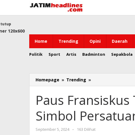
Lewati
ke
konten
tutup
Home
Trending
Opini
Daerah
Politik
Sport
Artis
Badminton
Sepakbola
Paus
Homepage
»
Trending
»
Fransiskus
Teken
Paus Fransiskus T
Deklarasi
Istiqlal
Simbol Persatua
Simbol
Persatuan
oleh
September 5, 2024
-
163 Dilihat
Jatim