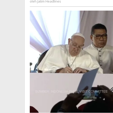
oleh
Jatim Headlines
Headlines