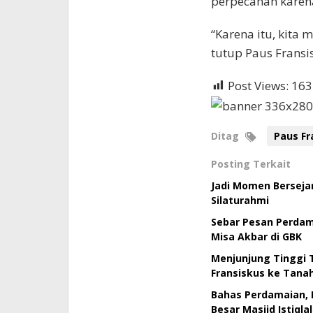
perpecahan karen
“Karena itu, kita
tutup Paus Fransi
Post Views:
163
Ditag
Paus Fr
Posting Terkait
Jadi Momen Berseja
Silaturahmi
Sebar Pesan Perdama
Misa Akbar di GBK
Menjunjung Tinggi 
Fransiskus ke Tanah
Bahas Perdamaian, 
Besar Masjid Istiqlal