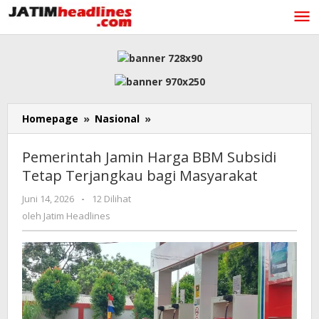
Lewati
ke
konten
Pemerintah
Homepage
»
Nasional
»
Jamin
Harga
Pemerintah Jamin Harga BBM Subsidi
BBM
Tetap Terjangkau bagi Masyarakat
Subsidi
Tetap
oleh
Juni 14, 2026
-
12 Dilihat
Terjangkau
Jatim
oleh
Jatim Headlines
bagi
Headlines
Masyarakat