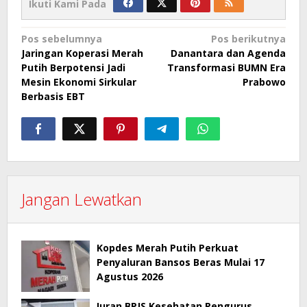
Ikuti Kami Pada
Navigasi
Pos sebelumnya
Pos berikutnya
Jaringan Koperasi Merah
Danantara dan Agenda
pos
Putih Berpotensi Jadi
Transformasi BUMN Era
Mesin Ekonomi Sirkular
Prabowo
Berbasis EBT
Jangan Lewatkan
Kopdes Merah Putih Perkuat
Penyaluran Bansos Beras Mulai 17
Agustus 2026
Iuran BPJS Kesehatan Pengurus