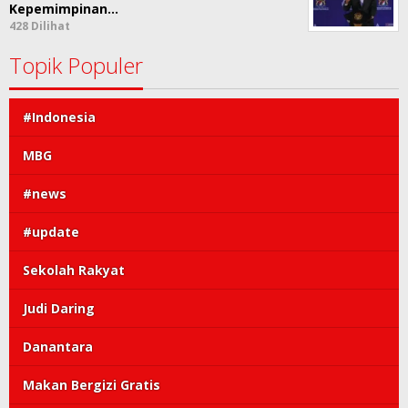
Kepemimpinan…
428 Dilihat
Topik Populer
#Indonesia
MBG
#news
#update
Sekolah Rakyat
Judi Daring
Danantara
Makan Bergizi Gratis