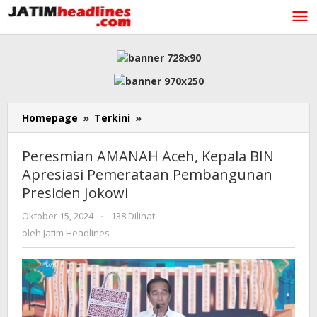
Lewati
ke
konten
Peresmian
Homepage
»
Terkini
»
AMANAH
Aceh,
Peresmian AMANAH Aceh, Kepala BIN
Kepala
Apresiasi Pemerataan Pembangunan
BIN
Presiden Jokowi
Apresiasi
Pemerataan
oleh
Oktober 15, 2024
-
138 Dilihat
Pembangunan
Jatim
oleh
Jatim Headlines
Presiden
Headlines
Jokowi