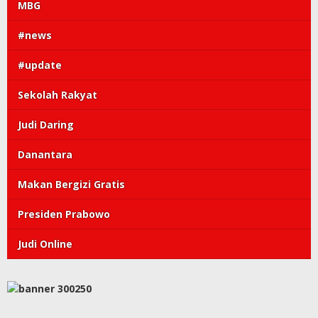
MBG
#news
#update
Sekolah Rakyat
Judi Daring
Danantara
Makan Bergizi Gratis
Presiden Prabowo
Judi Online