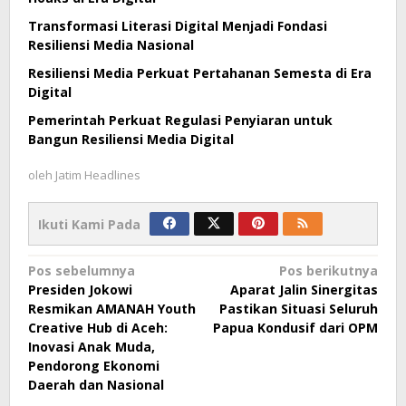
Transformasi Literasi Digital Menjadi Fondasi
Resiliensi Media Nasional
Resiliensi Media Perkuat Pertahanan Semesta di Era
Digital
Pemerintah Perkuat Regulasi Penyiaran untuk
Bangun Resiliensi Media Digital
oleh
Jatim Headlines
Ikuti Kami Pada
Navigasi
Pos sebelumnya
Pos berikutnya
Presiden Jokowi
Aparat Jalin Sinergitas
pos
Resmikan AMANAH Youth
Pastikan Situasi Seluruh
Creative Hub di Aceh:
Papua Kondusif dari OPM
Inovasi Anak Muda,
Pendorong Ekonomi
Daerah dan Nasional