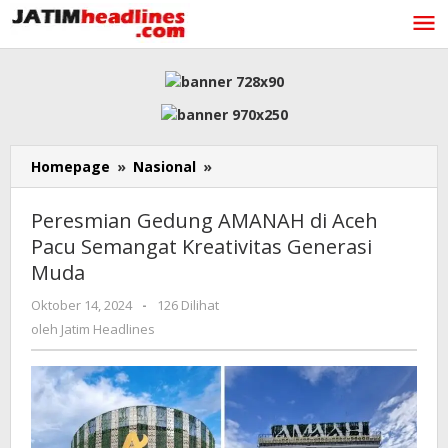
Lewati
ke
konten
Peresmian
Homepage
»
Nasional
»
Gedung
AMANAH
Peresmian Gedung AMANAH di Aceh
di
Pacu Semangat Kreativitas Generasi
Aceh
Muda
Pacu
Semangat
oleh
Oktober 14, 2024
-
126 Dilihat
Kreativitas
Jatim
oleh
Jatim Headlines
Generasi
Headlines
Muda