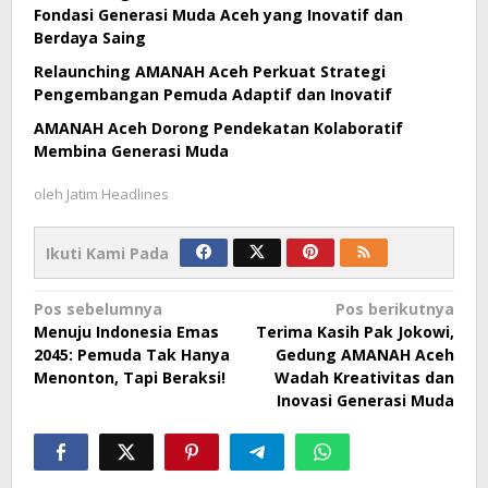
Fondasi Generasi Muda Aceh yang Inovatif dan
Berdaya Saing
Relaunching AMANAH Aceh Perkuat Strategi
Pengembangan Pemuda Adaptif dan Inovatif
AMANAH Aceh Dorong Pendekatan Kolaboratif
Membina Generasi Muda
oleh
Jatim Headlines
Ikuti Kami Pada
Navigasi
Pos sebelumnya
Pos berikutnya
Menuju Indonesia Emas
Terima Kasih Pak Jokowi,
pos
2045: Pemuda Tak Hanya
Gedung AMANAH Aceh
Menonton, Tapi Beraksi!
Wadah Kreativitas dan
Inovasi Generasi Muda