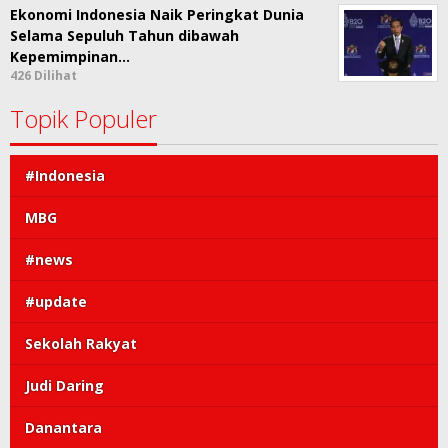
Ekonomi Indonesia Naik Peringkat Dunia
Selama Sepuluh Tahun dibawah
Kepemimpinan…
426 Dilihat
Topik Populer
#Indonesia
MBG
#news
#update
Sekolah Rakyat
Judi Daring
Danantara