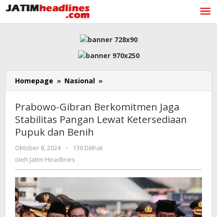
Lewati
ke
konten
Prabowo-
Homepage
»
Nasional
»
Gibran
Berkomitmen
Prabowo-Gibran Berkomitmen Jaga
Jaga
Stabilitas Pangan Lewat Ketersediaan
Stabilitas
Pupuk dan Benih
Pangan
Lewat
oleh
Oktober 8, 2024
-
139 Dilihat
Ketersediaan
Jatim
oleh
Jatim Headlines
Pupuk
Headlines
dan
Benih