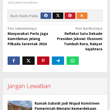
oleh
Jatim Headlines
Ikuti Kami Pada
Navigasi
Pos sebelumnya
Pos berikutnya
Masyarakat Perlu Jaga
Refleksi Satu Dekade
pos
Kamtibmas Jelang
Presiden Jokowi: Ekonomi
Pilkada Serentak 2024
Tumbuh Rata, Rakyat
Sejahtera
Jangan Lewatkan
Rumah Subsidi Jadi Wujud Komitmen
Pemerintah Mengisi Kemerdekaan