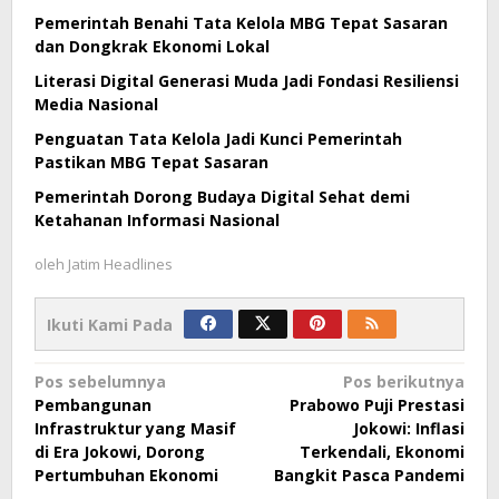
Pemerintah Benahi Tata Kelola MBG Tepat Sasaran
dan Dongkrak Ekonomi Lokal
Literasi Digital Generasi Muda Jadi Fondasi Resiliensi
Media Nasional
Penguatan Tata Kelola Jadi Kunci Pemerintah
Pastikan MBG Tepat Sasaran
Pemerintah Dorong Budaya Digital Sehat demi
Ketahanan Informasi Nasional
oleh
Jatim Headlines
Ikuti Kami Pada
Navigasi
Pos sebelumnya
Pos berikutnya
Pembangunan
Prabowo Puji Prestasi
pos
Infrastruktur yang Masif
Jokowi: Inflasi
di Era Jokowi, Dorong
Terkendali, Ekonomi
Pertumbuhan Ekonomi
Bangkit Pasca Pandemi