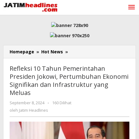
Lewati
ke
konten
Refleksi
Homepage
»
Hot News
»
10
Tahun
Refleksi 10 Tahun Pemerintahan
Pemerintahan
Presiden Jokowi, Pertumbuhan Ekonomi
Presiden
Signifikan dan Infrastruktur yang
Jokowi,
Pertumbuhan
Meluas
Ekonomi
oleh
September 8, 2024
-
160 Dilihat
Signifikan
Jatim
dan
oleh
Jatim Headlines
Headlines
Infrastruktur
yang
Meluas