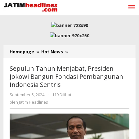
Lewati
ke
konten
Sepuluh
Homepage
»
Hot News
»
Tahun
Menjabat,
Sepuluh Tahun Menjabat, Presiden
Presiden
Jokowi Bangun Fondasi Pembangunan
Jokowi
Indonesia Sentris
Bangun
Fondasi
oleh
September 5, 2024
-
119 Dilihat
Pembangunan
Jatim
oleh
Jatim Headlines
Indonesia
Headlines
Sentris