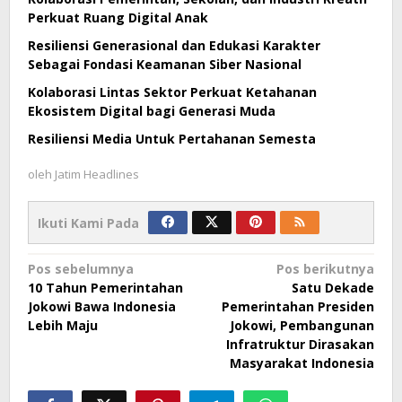
Perkuat Ruang Digital Anak
Resiliensi Generasional dan Edukasi Karakter
Sebagai Fondasi Keamanan Siber Nasional
Kolaborasi Lintas Sektor Perkuat Ketahanan
Ekosistem Digital bagi Generasi Muda
Resiliensi Media Untuk Pertahanan Semesta
oleh
Jatim Headlines
Ikuti Kami Pada
Navigasi
Pos sebelumnya
Pos berikutnya
10 Tahun Pemerintahan
Satu Dekade
pos
Jokowi Bawa Indonesia
Pemerintahan Presiden
Lebih Maju
Jokowi, Pembangunan
Infratruktur Dirasakan
Masyarakat Indonesia