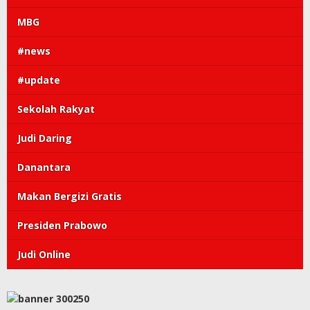
MBG
#news
#update
Sekolah Rakyat
Judi Daring
Danantara
Makan Bergizi Gratis
Presiden Prabowo
Judi Online