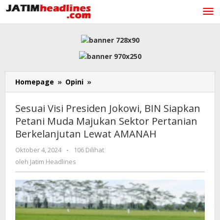
Lewati
ke
konten
Sesuai
Homepage
»
Opini
»
Visi
Presiden
Sesuai Visi Presiden Jokowi, BIN Siapkan
Jokowi,
Petani Muda Majukan Sektor Pertanian
BIN
Berkelanjutan Lewat AMANAH
Siapkan
Petani
oleh
Oktober 4, 2024
-
106 Dilihat
Muda
Jatim
oleh
Jatim Headlines
Majukan
Headlines
Sektor
Pertanian
Berkelanjutan
Lewat
AMANAH