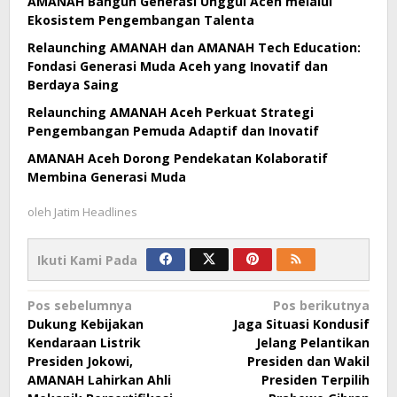
AMANAH Bangun Generasi Unggul Aceh melalui
Ekosistem Pengembangan Talenta
Relaunching AMANAH dan AMANAH Tech Education:
Fondasi Generasi Muda Aceh yang Inovatif dan
Berdaya Saing
Relaunching AMANAH Aceh Perkuat Strategi
Pengembangan Pemuda Adaptif dan Inovatif
AMANAH Aceh Dorong Pendekatan Kolaboratif
Membina Generasi Muda
oleh
Jatim Headlines
Ikuti Kami Pada
Navigasi
Pos sebelumnya
Pos berikutnya
Dukung Kebijakan
Jaga Situasi Kondusif
pos
Kendaraan Listrik
Jelang Pelantikan
Presiden Jokowi,
Presiden dan Wakil
AMANAH Lahirkan Ahli
Presiden Terpilih