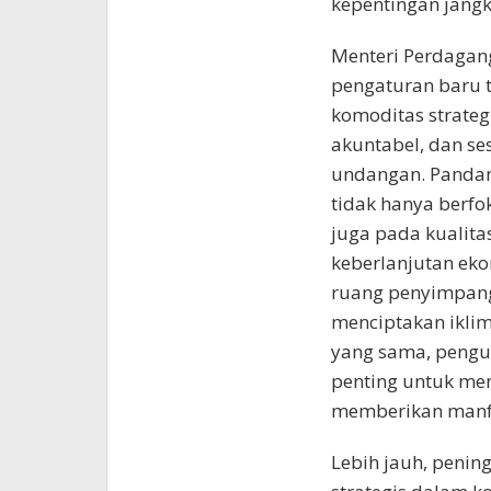
kepentingan jang
Menteri Perdagan
pengaturan baru t
komoditas strategi
akuntabel, dan se
undangan. Pandan
tidak hanya berfo
juga pada kualita
keberlanjutan eko
ruang penyimpang
menciptakan iklim
yang sama, pengu
penting untuk me
memberikan manfa
Lebih jauh, penin