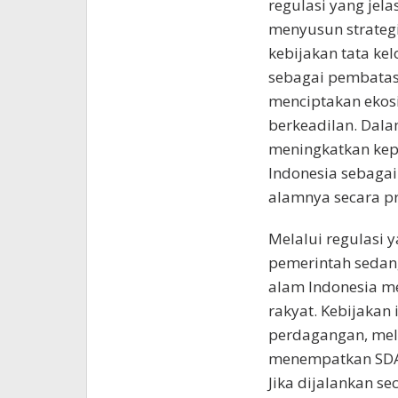
regulasi yang jel
menyusun strategi 
kebijakan tata ke
sebagai pembatasa
menciptakan ekos
berkeadilan. Dala
meningkatkan kep
Indonesia sebaga
alamnya secara pr
Melalui regulasi y
pemerintah sedan
alam Indonesia m
rakyat. Kebijakan
perdagangan, mel
menempatkan SDA 
Jika dijalankan se