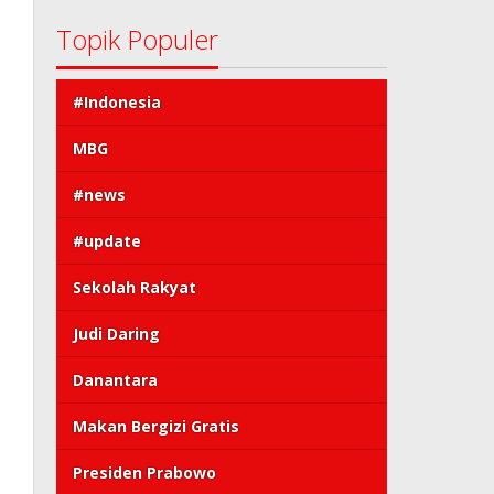
Topik Populer
#Indonesia
MBG
#news
#update
Sekolah Rakyat
Judi Daring
Danantara
Makan Bergizi Gratis
Presiden Prabowo