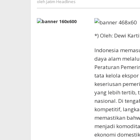
oleh
Jatim Headlines
Headlines
*) Oleh: Dewi Kart
Indonesia memasu
daya alam melalui
Peraturan Pemeri
tata kelola ekspor
keseriusan peme
yang lebih tertib,
nasional. Di teng
kompetitif, langk
memastikan bahwa
menjadi komodita
ekonomi domestik