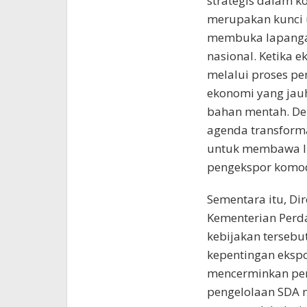
strategis dalam k
merupakan kunci 
membuka lapangan
nasional. Ketika 
melalui proses p
ekonomi yang jau
bahan mentah. Den
agenda transform
untuk membawa In
pengekspor komod
Sementara itu, Di
Kementerian Per
kebijakan terseb
kepentingan ekspo
mencerminkan pen
pengelolaan SDA n