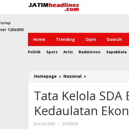
Lewati
ke
konten
tutup
Home
Trending
Opini
Daerah
Politik
Sport
Artis
Badminton
Sepakbola
Tata
Homepage
»
Nasional
»
Kelola
SDA
Tata Kelola SDA 
Baru
dan
Kedaulatan Ekon
Jalan
Kedaulatan
Ekonomi
oleh
Juni 14, 2026
-
34 Dilihat
Nasional
Jatim