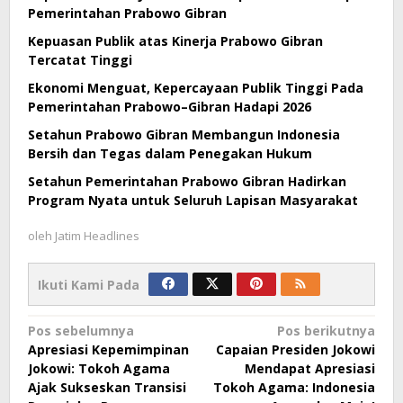
Pemerintahan Prabowo Gibran
Kepuasan Publik atas Kinerja Prabowo Gibran
Tercatat Tinggi
Ekonomi Menguat, Kepercayaan Publik Tinggi Pada
Pemerintahan Prabowo–Gibran Hadapi 2026
Setahun Prabowo Gibran Membangun Indonesia
Bersih dan Tegas dalam Penegakan Hukum
Setahun Pemerintahan Prabowo Gibran Hadirkan
Program Nyata untuk Seluruh Lapisan Masyarakat
oleh
Jatim Headlines
Ikuti Kami Pada
Navigasi
Pos sebelumnya
Pos berikutnya
Apresiasi Kepemimpinan
Capaian Presiden Jokowi
pos
Jokowi: Tokoh Agama
Mendapat Apresiasi
Ajak Sukseskan Transisi
Tokoh Agama: Indonesia