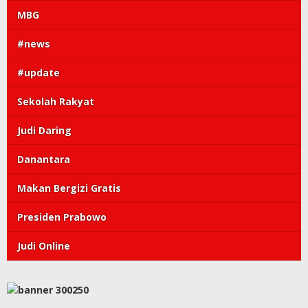
MBG
#news
#update
Sekolah Rakyat
Judi Daring
Danantara
Makan Bergizi Gratis
Presiden Prabowo
Judi Online