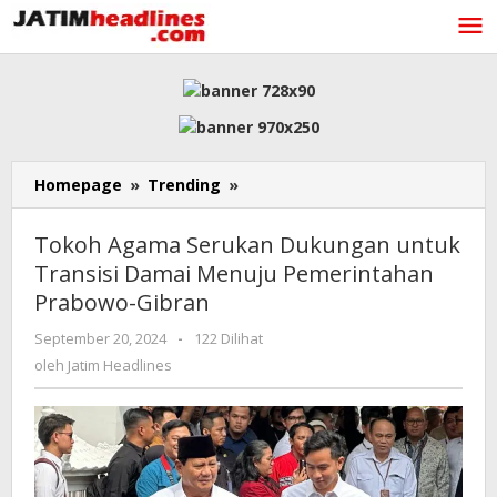
Lewati
ke
konten
Tokoh
Homepage
»
Trending
»
Agama
Serukan
Tokoh Agama Serukan Dukungan untuk
Dukungan
Transisi Damai Menuju Pemerintahan
untuk
Prabowo-Gibran
Transisi
Damai
oleh
September 20, 2024
-
122 Dilihat
Menuju
Jatim
oleh
Jatim Headlines
Pemerintahan
Headlines
Prabowo-
Gibran