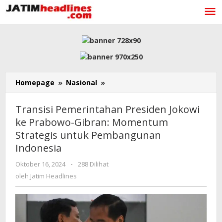
Lewati
ke
konten
Transisi
Homepage
»
Nasional
»
Pemerintahan
Presiden
Transisi Pemerintahan Presiden Jokowi
Jokowi
ke Prabowo-Gibran: Momentum
ke
Strategis untuk Pembangunan
Prabowo-
Gibran:
Indonesia
Momentum
oleh
Oktober 16, 2024
-
288 Dilihat
Strategis
Jatim
untuk
oleh
Jatim Headlines
Headlines
Pembangunan
Indonesia