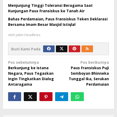
Menjunjung Tinggi Toleransi Beragama Saat
Kunjungan Paus Fransiskus ke Tanah Air
Bahas Perdamaian, Paus Fransiskus Teken Deklarasi
Bersama Imam Besar Masjid Istiqlal
oleh
Jatim Headlines
Ikuti Kami Pada
Navigasi
Pos sebelumnya
Pos berikutnya
Berkunjung ke Istana
Paus Fransiskus Puji
pos
Negara, Paus Tegaskan
Semboyan Bhinneka
Ingin Tingkatkan Dialog
Tunggal Ika, Serukan
Antaragama
Perdamaian