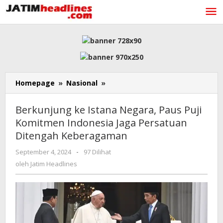
Lewati
ke
konten
Berkunjung
Homepage
»
Nasional
»
ke
Istana
Berkunjung ke Istana Negara, Paus Puji
Negara,
Komitmen Indonesia Jaga Persatuan
Paus
Ditengah Keberagaman
Puji
Komitmen
oleh
September 4, 2024
-
97 Dilihat
Indonesia
Jatim
oleh
Jatim Headlines
Jaga
Headlines
Persatuan
Ditengah
Keberagaman