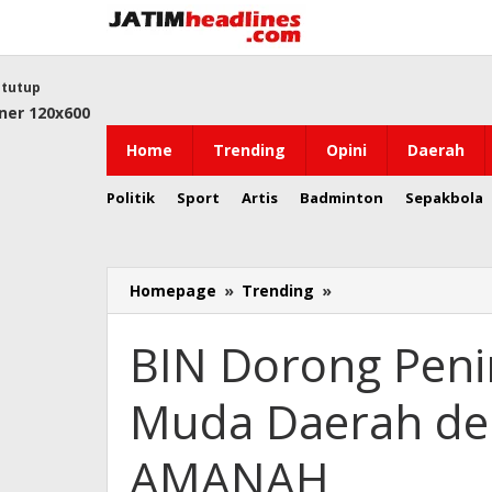
Lewati
ke
konten
tutup
Home
Trending
Opini
Daerah
Politik
Sport
Artis
Badminton
Sepakbola
BIN
Homepage
»
Trending
»
Dorong
Peningkatan
BIN Dorong Peni
Kualitas
SDM
Muda Daerah de
Muda
Daerah
dengan
AMANAH
Peresmian