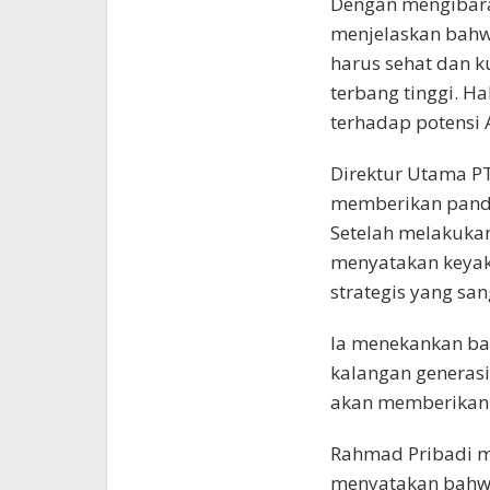
Dengan mengibara
menjelaskan bahwa
harus sehat dan 
terbang tinggi. H
terhadap potensi
Direktur Utama PT
memberikan panda
Setelah melakuka
menyatakan keya
strategis yang sa
Ia menekankan ba
kalangan generasi
akan memberikan 
Rahmad Pribadi me
menyatakan bahwa