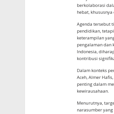
berkolaborasi d
hebat, khususnya 
Agenda tersebut 
pendidikan, teta
keterampilan yang
pengalaman dan ke
Indonesia, dihar
kontribusi signi
Dalam konteks p
Aceh, Almer Haf
penting dalam me
kewirausahaan.
Menurutnya, targe
narasumber yang a