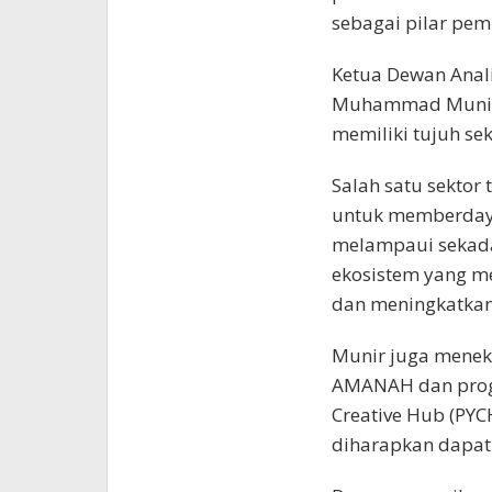
sebagai pilar pe
Ketua Dewan Analis
Muhammad Munir
memiliki tujuh se
Salah satu sektor
untuk memberdayak
melampaui sekada
ekosistem yang m
dan meningkatkan 
Munir juga menek
AMANAH dan progr
Creative Hub (PYC
diharapkan dapat