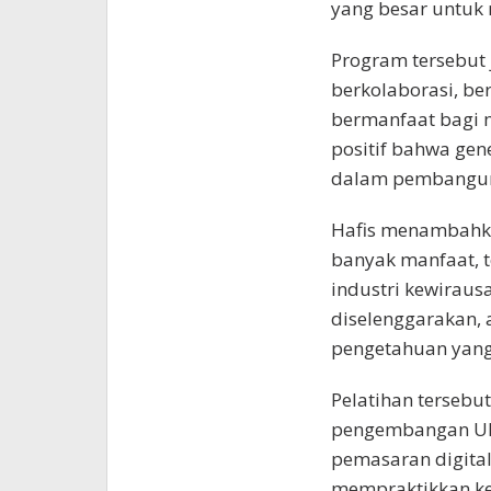
yang besar untuk
Program tersebut
berkolaborasi, be
bermanfaat bagi m
positif bahwa gen
dalam pembangun
Hafis menambahk
banyak manfaat, 
industri kewiraus
diselenggarakan,
pengetahuan yang 
Pelatihan terseb
pengembangan UM
pemasaran digital
mempraktikkan ket