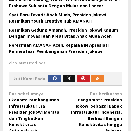
Prabowo Subianto Dengan Mulus dan Lancar
Spot Baru Favorit Anak Muda, Presiden Jokowi
Resmikan Youth Creative Hub AMANAH
Resmikan Gedung Amanah, Presiden Jokowi Kagum
Dengan Inovasi dan Kreativitas Anak Muda Aceh
Peresmian AMANAH Aceh, Kepala BIN Apresiasi
Pemerataan Pembangunan Presiden Jokowi
oleh
Jatim Headlines
Ikuti Kami Pada
Navigasi
Pos sebelumnya
Pos berikutnya
Ekonom: Pembangunan
Pengamat : Presiden
pos
Infrastruktur Era
Jokowi Sebagai Bapak
Presiden Jokowi Merata
Infrastruktur Indonesia,
dan Tingkatkan
Berhasil Bangun
Konektivitas
Konektivitas hingga
Antarwilayah
Pelosok