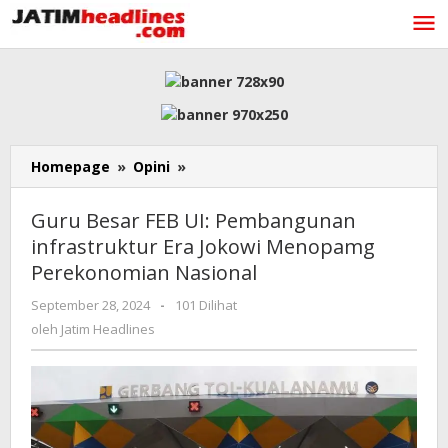
Lewati
ke
konten
Guru
Homepage
»
Opini
»
Besar
FEB
Guru Besar FEB UI: Pembangunan
UI:
infrastruktur Era Jokowi Menopamg
Pembangunan
Perekonomian Nasional
infrastruktur
Era
oleh
September 28, 2024
-
101 Dilihat
Jokowi
Jatim
oleh
Jatim Headlines
Menopamg
Headlines
Perekonomian
Nasional