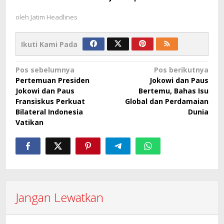
oleh
Jatim Headlines
Ikuti Kami Pada
Navigasi
Pos sebelumnya
Pos berikutnya
Pertemuan Presiden
Jokowi dan Paus
pos
Jokowi dan Paus
Bertemu, Bahas Isu
Fransiskus Perkuat
Global dan Perdamaian
Bilateral Indonesia
Dunia
Vatikan
Jangan Lewatkan