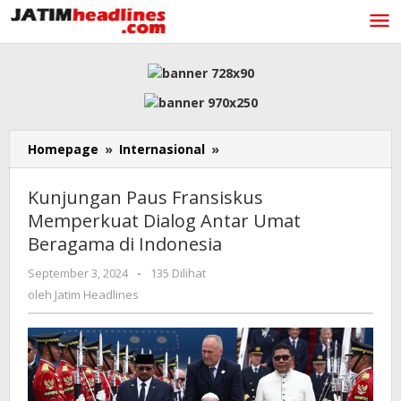
Lewati
ke
konten
Kunjungan
Homepage
»
Internasional
»
Paus
Fransiskus
Kunjungan Paus Fransiskus
Memperkuat
Memperkuat Dialog Antar Umat
Dialog
Beragama di Indonesia
Antar
Umat
oleh
September 3, 2024
-
135 Dilihat
Beragama
Jatim
oleh
Jatim Headlines
di
Headlines
Indonesia