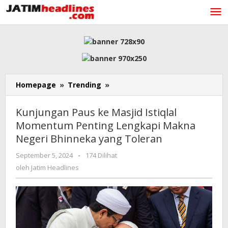
Lewati
ke
konten
Kunjungan
Homepage
»
Trending
»
Paus
ke
Kunjungan Paus ke Masjid Istiqlal
Masjid
Momentum Penting Lengkapi Makna
Istiqlal
Negeri Bhinneka yang Toleran
Momentum
Penting
oleh
September 5, 2024
-
174 Dilihat
Lengkapi
Jatim
oleh
Jatim Headlines
Makna
Headlines
Negeri
Bhinneka
yang
Toleran