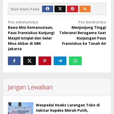
Ikuti Kami Pada
Navigasi
Pos sebelumnya
Pos berikutnya
Bawa Misi Kemanusiaan,
Menjunjung Tinggi
pos
Paus Fransiskus Kunjungi
Toleransi Beragama Saat
Masjid Istiqlal dan Gelar
Kunjungan Paus
Misa Akbar di GBK
Fransiskus ke Tanah Air
Jakarta
Jangan Lewatkan
Waspadai Hoaks Larangan Toko di
Sekitar Kopdes Merah Putih,