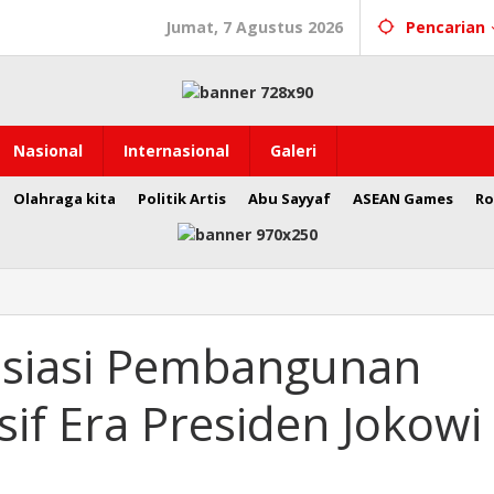
Jumat, 7 Agustus 2026
Pencarian
Nasional
Internasional
Galeri
Olahraga kita
Politik Artis
Abu Sayyaf
ASEAN Games
Ro
esiasi Pembangunan
sif Era Presiden Jokowi