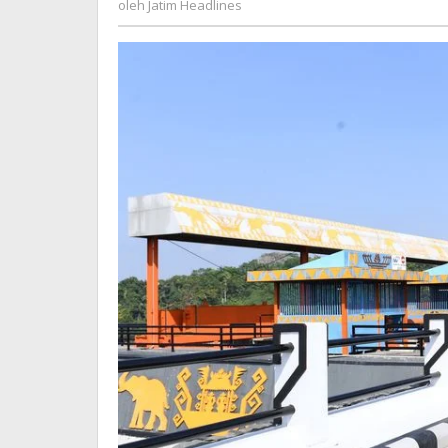
oleh
Jatim Headlines
Headlines