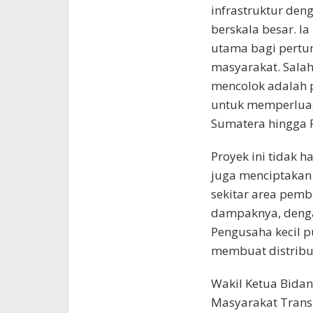
infrastruktur de
berskala besar. I
utama bagi pertu
masyarakat. Salah
mencolok adalah 
untuk memperluas j
Sumatera hingga 
Proyek ini tidak 
juga menciptakan 
sekitar area pemb
dampaknya, denga
Pengusaha kecil p
membuat distribus
Wakil Ketua Bida
Masyarakat Transp