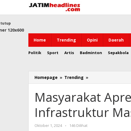
Lewati
ke
konten
tutup
Home
Trending
Opini
Daerah
Politik
Sport
Artis
Badminton
Sepakbola
Masyarakat
Homepage
»
Trending
»
Apresiasi
Pembangunan
Masyarakat Apr
Infrastruktur
Masif
Infrastruktur Ma
Era
Presiden
Jokowi
oleh
Oktober 1, 2024
-
146 Dilihat
Jatim