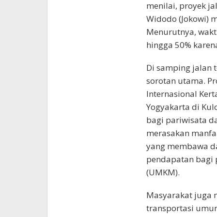
menilai, proyek ja
Widodo (Jokowi) 
Menurutnya, waktu
hingga 50% karena 
Di samping jalan
sorotan utama. P
Internasional Kert
Yogyakarta di Kul
bagi pariwisata d
merasakan manfaa
yang membawa dam
pendapatan bagi p
(UMKM).
Masyarakat juga 
transportasi umum,