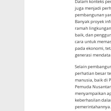
Dalam konteks pe
juga menjadi perh
pembangunan yang
Banyak proyek inf
ramah lingkungan,
baik, dan penggun
cara untuk memas
pada ekonomi, tet
generasi mendata
Selain pembanguna
perhatian besar 
manusia, baik di
Pemuda Nusantara
menyampaikan apr
keberhasilan dal
pemerintahannya.