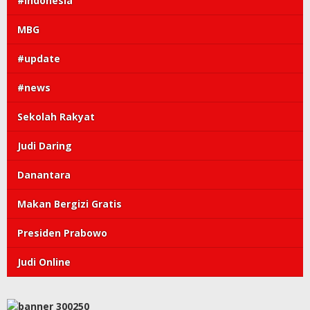
#Indonesia
MBG
#update
#news
Sekolah Rakyat
Judi Daring
Danantara
Makan Bergizi Gratis
Presiden Prabowo
Judi Online