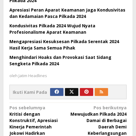
Pilkada 2024
Apresiasi Peran Aparat Keamanan Jaga Kondusivitas
dan Kedamaian Pasca Pilkada 2024
Kondusivitas Pilkada 2024 Wujud Nyata
Profesionalisme Aparat Keamanan
Mengapresiasi Kesuksesan Pilkada Serentak 2024
Hasil Kerja Sama Semua Pihak
Menghindari Hoaks dan Provokasi Saat Sidang
Sengketa Pilkada 2024
oleh
Jatim Headlines
Ikuti Kami Pada
Navigasi
Pos sebelumnya
Pos berikutnya
Kritisi dengan
Mewujudkan Pilkada 2024
pos
Konstruktif, Apresiasi
Damai di Berbagai
Kinerja Pemerintah
Daerah Demi
Jokowi Hadirkan
Keberlangsungan