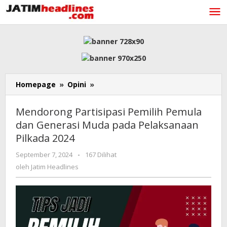
Lewati
ke
konten
Mendorong
Homepage
»
Opini
»
Partisipasi
Pemilih
Mendorong Partisipasi Pemilih Pemula
Pemula
dan Generasi Muda pada Pelaksanaan
dan
Pilkada 2024
Generasi
Muda
oleh
September 7, 2024
-
167 Dilihat
pada
Jatim
oleh
Jatim Headlines
Pelaksanaan
Headlines
Pilkada
2024