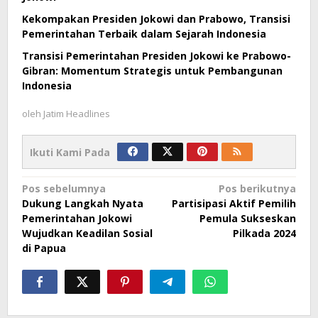
Kekompakan Presiden Jokowi dan Prabowo, Transisi
Pemerintahan Terbaik dalam Sejarah Indonesia
Transisi Pemerintahan Presiden Jokowi ke Prabowo-
Gibran: Momentum Strategis untuk Pembangunan
Indonesia
oleh
Jatim Headlines
Ikuti Kami Pada
Navigasi
Pos sebelumnya
Pos berikutnya
Dukung Langkah Nyata
Partisipasi Aktif Pemilih
pos
Pemerintahan Jokowi
Pemula Sukseskan
Wujudkan Keadilan Sosial
Pilkada 2024
di Papua