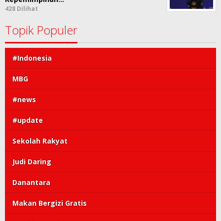
428 Dilihat
Topik Populer
#Indonesia
MBG
#news
#update
Sekolah Rakyat
Judi Daring
Danantara
Makan Bergizi Gratis