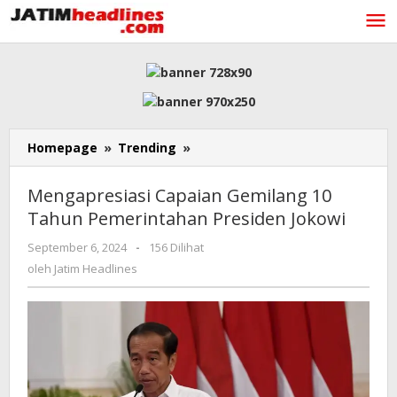
Lewati
ke
konten
Mengapresiasi
Homepage
»
Trending
»
Capaian
Gemilang
Mengapresiasi Capaian Gemilang 10
10
Tahun Pemerintahan Presiden Jokowi
Tahun
Pemerintahan
oleh
September 6, 2024
-
156 Dilihat
Presiden
Jatim
oleh
Jatim Headlines
Jokowi
Headlines