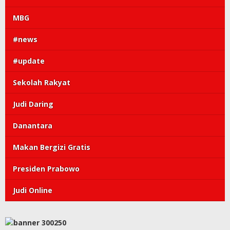
MBG
#news
#update
Sekolah Rakyat
Judi Daring
Danantara
Makan Bergizi Gratis
Presiden Prabowo
Judi Online