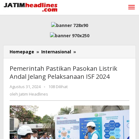
Lewati
ke
konten
Pemerintah
Homepage
»
Internasional
»
Pastikan
Pasokan
Pemerintah Pastikan Pasokan Listrik
Listrik
Andal Jelang Pelaksanaan ISF 2024
Andal
Jelang
oleh
Agustus 31, 2024
-
108 Dilihat
Pelaksanaan
Jatim
oleh
Jatim Headlines
ISF
Headlines
2024