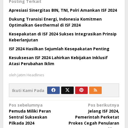
Posting Terkait
Apresiasi Sinergitas BIN, TNI, Polri Amankan ISF 2024
Dukung Transisi Energi, Indonesia Komitmen
Optimalkan Geothermal di ISF 2024
Kesepakatan di ISF 2024 Sukses Integrasikan Prinsip
Keberlanjutan
ISF 2024 Hasilkan Sejumlah Kesepakatan Penting
Kesuksesan ISF 2024 Lahirkan Kebijakan Inklusif
Atasi Perubahan Iklim
oleh
Jatim Headlines
Ikuti Kami Pada
Navigasi
Pos sebelumnya
Pos berikutnya
Pemuda Miliki Peran
Jelang ISF 2024,
pos
Sentral Sukseskan
Pemerintah Perketat
Pilkada 2024
Prokes Cegah Penularan