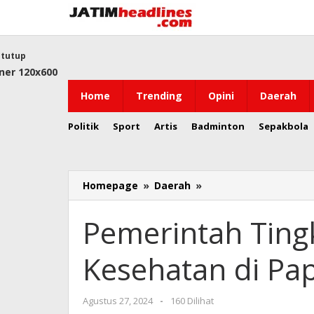
Lewati
ke
konten
tutup
Home
Trending
Opini
Daerah
Politik
Sport
Artis
Badminton
Sepakbola
Pemerintah
Homepage
»
Daerah
»
Tingkatkan
Fasilitas
Pemerintah Tingk
Kesehatan
di
Kesehatan di Pa
Papua
oleh
Agustus 27, 2024
-
160 Dilihat
Jatim