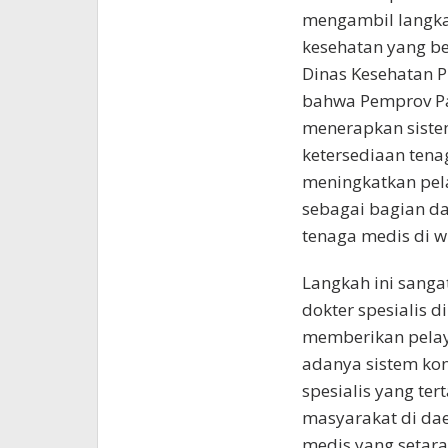
mengambil langka
kesehatan yang be
Dinas Kesehatan 
bahwa Pemprov Pa
menerapkan sistem
ketersediaan tena
meningkatkan pela
sebagai bagian d
tenaga medis di w
Langkah ini sanga
dokter spesialis 
memberikan pela
adanya sistem kon
spesialis yang ter
masyarakat di da
medis yang setara