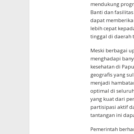
mendukung progra
Banti dan fasilit
dapat memberikan
lebih cepat kepad
tinggal di daerah t
Meski berbagai up
menghadapi banya
kesehatan di Papu
geografis yang su
menjadi hambata
optimal di selur
yang kuat dari pe
partisipasi aktif 
tantangan ini dapa
Pemerintah berha