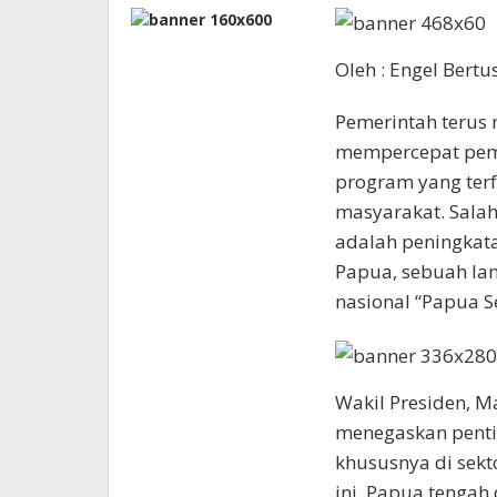
Oleh : Engel Bertu
Pemerintah teru
mempercepat pem
program yang ter
masyarakat. Sala
adalah peningkatan
Papua, sebuah la
nasional “Papua S
Wakil Presiden, M
menegaskan penti
khususnya di sekt
ini, Papua tenga