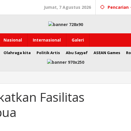
Jumat, 7 Agustus 2026
Pencarian
Nasional
Internasional
Galeri
Olahraga kita
Politik Artis
Abu Sayyaf
ASEAN Games
Ro
atkan Fasilitas
pua