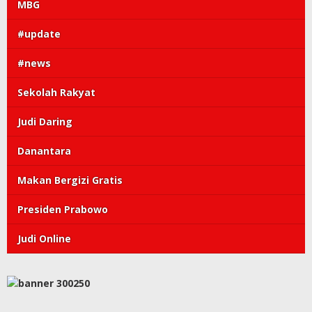
MBG
#update
#news
Sekolah Rakyat
Judi Daring
Danantara
Makan Bergizi Gratis
Presiden Prabowo
Judi Online