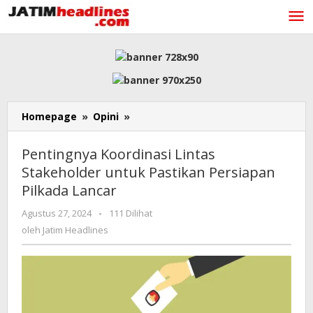
Lewati
ke
konten
Pentingnya
Homepage
»
Opini
»
Koordinasi
Lintas
Pentingnya Koordinasi Lintas
Stakeholder
Stakeholder untuk Pastikan Persiapan
untuk
Pilkada Lancar
Pastikan
Persiapan
oleh
Agustus 27, 2024
-
111 Dilihat
Pilkada
Jatim
oleh
Jatim Headlines
Lancar
Headlines