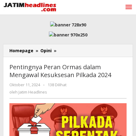
Lewati
ke
konten
Pentingnya
Homepage
»
Opini
»
Peran
Ormas
Pentingnya Peran Ormas dalam
dalam
Mengawal Kesuksesan Pilkada 2024
Mengawal
Kesuksesan
oleh
Oktober 11, 2024
-
138 Dilihat
Pilkada
Jatim
oleh
Jatim Headlines
2024
Headlines