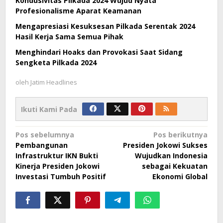
Kondusivitas Pilkada 2024 Wujud Nyata
Profesionalisme Aparat Keamanan
Mengapresiasi Kesuksesan Pilkada Serentak 2024
Hasil Kerja Sama Semua Pihak
Menghindari Hoaks dan Provokasi Saat Sidang
Sengketa Pilkada 2024
oleh
Jatim Headlines
Ikuti Kami Pada
Navigasi
Pos sebelumnya
Pos berikutnya
Pembangunan
Presiden Jokowi Sukses
pos
Infrastruktur IKN Bukti
Wujudkan Indonesia
Kinerja Presiden Jokowi
sebagai Kekuatan
Investasi Tumbuh Positif
Ekonomi Global