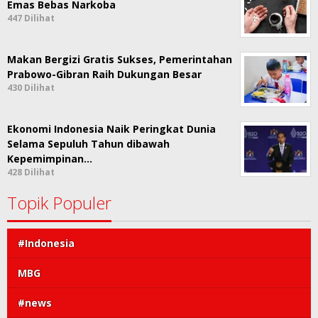
Emas Bebas Narkoba
447 Dilihat
Makan Bergizi Gratis Sukses, Pemerintahan
Prabowo-Gibran Raih Dukungan Besar
430 Dilihat
Ekonomi Indonesia Naik Peringkat Dunia
Selama Sepuluh Tahun dibawah
Kepemimpinan…
428 Dilihat
Topik Populer
#Indonesia
MBG
#news