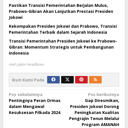
Pastikan Transisi Pemerintahan Berjalan Mulus,
Prabowo-Gibran Akan Lanjutkan Prestasi Presiden
Jokowi
Kekompakan Presiden Jokowi dan Prabowo, Transisi
Pemerintahan Terbaik dalam Sejarah Indonesia
Transisi Pemerintahan Presiden Jokowi ke Prabowo-
Gibran: Momentum Strategis untuk Pembangunan
Indonesia
oleh
Jatim Headlines
Ikuti Kami Pada
Navigasi
Pos sebelumnya
Pos berikutnya
Pentingnya Peran Ormas
Siap Diresmikan,
pos
dalam Mengawal
Presiden Jokowi Dorong
Kesuksesan Pilkada 2024
Peningkatan Kualitas
Pengrajin Tenun Melalui
Program AMANAH