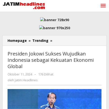
Lewati
ke
konten
Presiden
Homepage
»
Trending
»
Jokowi
Sukses
Presiden Jokowi Sukses Wujudkan
Wujudkan
Indonesia sebagai Kekuatan Ekonomi
Indonesia
Global
sebagai
Kekuatan
oleh
Oktober 11, 2024
-
176 Dilihat
Ekonomi
Jatim
oleh
Jatim Headlines
Global
Headlines