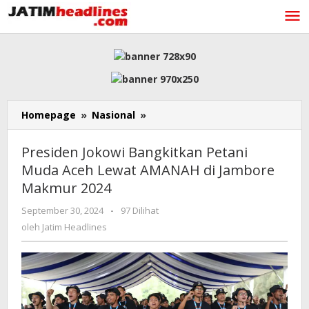
Lewati
ke
konten
Presiden
Homepage
»
Nasional
»
Jokowi
Bangkitkan
Presiden Jokowi Bangkitkan Petani
Petani
Muda Aceh Lewat AMANAH di Jambore
Muda
Makmur 2024
Aceh
Lewat
oleh
September 30, 2024
-
97 Dilihat
AMANAH
Jatim
oleh
Jatim Headlines
di
Headlines
Jambore
Makmur
2024