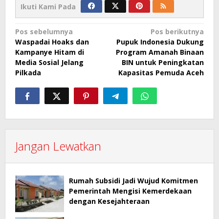
Ikuti Kami Pada
Navigasi
Pos sebelumnya
Pos berikutnya
Waspadai Hoaks dan
Pupuk Indonesia Dukung
pos
Kampanye Hitam di
Program Amanah Binaan
Media Sosial Jelang
BIN untuk Peningkatan
Pilkada
Kapasitas Pemuda Aceh
Jangan Lewatkan
Rumah Subsidi Jadi Wujud Komitmen
Pemerintah Mengisi Kemerdekaan
dengan Kesejahteraan