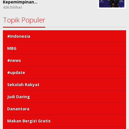
Kepemimpinan…
426 Dilihat
Topik Populer
#Indonesia
MBG
#news
#update
Sekolah Rakyat
Judi Daring
Danantara
Makan Bergizi Gratis